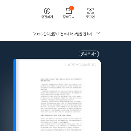
0
충전하기
장바구니
로그인
[2026 합격인증O] 전북대학교병원 간호사 채용 대비 필기+면접 기출 정리
[2026년 대비] 2025년도 분당서울대학교병원 AI면접 인증O(자세한 정리, 따성지, 투표 O)
26년 독학사 가정학 3단계 가족관계 요약본(24,25년 시험 복기내용 추가)
[수자무, 직무 150 문답 0]2027 대비 2026 한양대학교병원(서울) 신규 간호사 최종합격 AII IN ONE 대비서 (스펙, 자기소개서, 면접 기출, 직무 150개 문답0, 합격인증0)
파트너스
중앙대 매경 합격 필기본 (매경테스트 독학 필수자료)
전북대학교병원 2027년 간호사 채용 대비 필기+면접 복원(합격인증 O)
근로복지공단 울산병원 간호사 상세한 면접후기 및 기출질문답변 병원정보 직무상식 80선
수질환경기사 필기 총정리본
구매자재관리 총론 25,26년 4회분 기출문제(예시문제) 40문항 및 답안(계산문제 풀이 포함)
혈액원 간호사 최종합격 자소서