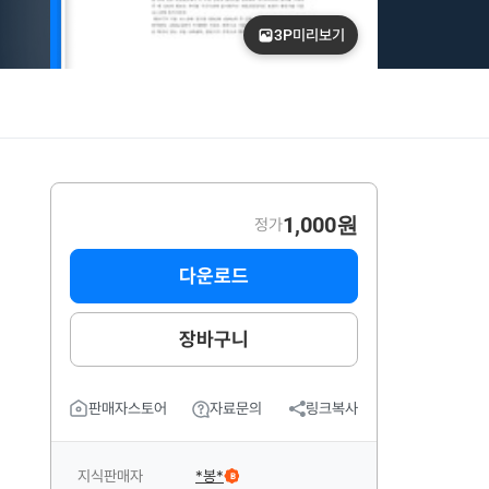
3P
미리보기
1,000원
정가
다운로드
장바구니
판매자스토어
자료문의
링크복사
지식판매자
*봉*
B