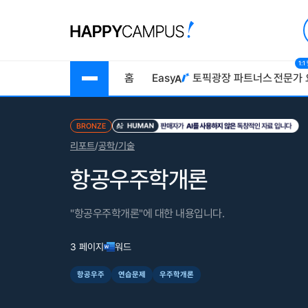
1:
홈
Easy
토픽광장
파트너스
전문가 
BRONZE
리포트
/
공학/기술
항공우주학개론
"항공우주학개론"에 대한 내용입니다.
3 페이지
워드
항공우주
연습문제
우주학개론