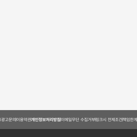
판매자 설정표지
공학/기술
자연과학
경영/경제
[A+] 항공우주학개론 과
2020 한국항공대학교 항
대학교 
제물(1차 레포트)
공우주학개론 중간고사
과목 수
족보
했던 과제
Honest | 2 페이지
주비콘 | 6 페이지
*은* | 5
점 만점
2,500
원
2,000
원
2,000
던 과제
휴광고문의
이용약관
개인정보처리방침
이메일무단 수집거부
링크시 전제조건
책임한계