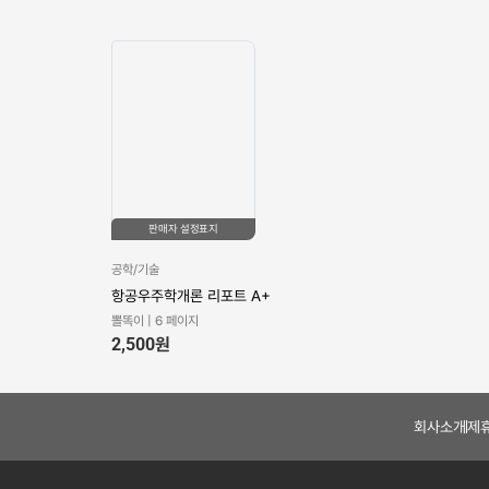
판매자 설정표지
판매자 설정표지
공학/기술
공학/기술
항공우주학개론 리포트
항공우주학개론 정리자료
A+
입니다.
뽈똑이 | 6 페이지
아삭 | 10 페이지
2,500
원
1,000
원
회사소개
제