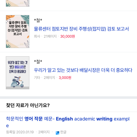
*철*
물류센터 점토지반 장비 주행성(접지압) 검토 보고서
회사ㆍ21페이지ㆍ
30,000원
*철*
우리가 알고 있는 것보다 배달시장은 더욱 더 중요하다
기타ㆍ2페이지ㆍ
3,000원
찾던 자료가 아닌가요?
학문적인
영어
작문
예문-
English
academic
writing
exampl
e
등록일 2020.01.19 ㆍ2페이지 ㆍ
한글