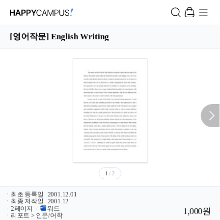
[영어작문] English Writing
1
/ 2
ㆍ
최초 등록일
2001.12.01
ㆍ
최종 저작일
2001.12
ㆍ
2페이지
/
워드
1,000원
ㆍ
리포트 > 인문/어학