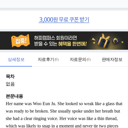
상세정보
자료후기
(
0
)
자료문의
(
0
)
판매자정보
목차
없음
본문내용
Her name was Woo Eun Ju. She looked so weak like a glass that
was ready to be broken. She usually spoke under her breath but
she had a clear ringing voice. Her voice was like a thin thread,
which was likely to snap in a moment and never tie two pieces