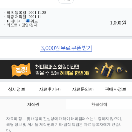
ㆍ
최초 등록일
2001.11.28
ㆍ
최종 저작일
2001.11
ㆍ
18페이지
/
워드
1,000원
ㆍ
리포트 > 경영/경제
상세정보
자료후기
(
4
)
자료문의
(
0
)
판매자정보
저작권
환불정책
자료의 정보 및 내용의 진실성에 대하여 해피캠퍼스는 보증하지 않으며,
해당 정보 및 게시물 저작권과 기타 법적 책임은 자료 등록자에게 있습니
다.