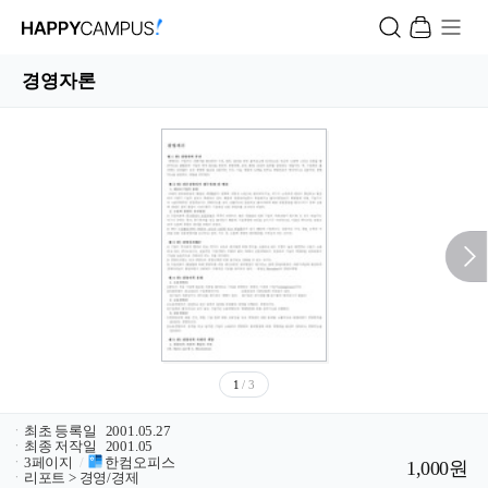
경영자론
1
/ 3
ㆍ
최초 등록일
2001.05.27
ㆍ
최종 저작일
2001.05
ㆍ
3페이지
/
한컴오피스
1,000원
ㆍ
리포트 > 경영/경제