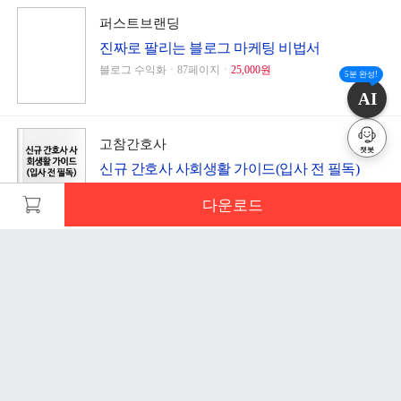
퍼스트브랜딩
진짜로 팔리는 블로그 마케팅 비법서
블로그 수익화ㆍ87페이지ㆍ
25,000원
5분 완성!
AI
고참간호사
챗봇
신규 간호사 사회생활 가이드(입사 전 필독)
기타ㆍ15페이지ㆍ
3,000원
다운로드
문서 초안을 생성해주는 EasyAI
인현미
처음 접하는 논문, 서론부터 결론까지 항목별 논
문 공략집 A to Z
안녕하세요 해피캠퍼스의 20년의 운영 노하우를 이용
글쓰기ㆍ36페이지ㆍ
7,300원
하여 당신만의 초안을 만들어주는 EasyAI 입니다.
-
주제만 입력하면 AI가 방대한 정보를 재가공하여, 최
적의 목차와 내용을 자동으로 만들어 드립니다.
일조사주작명원