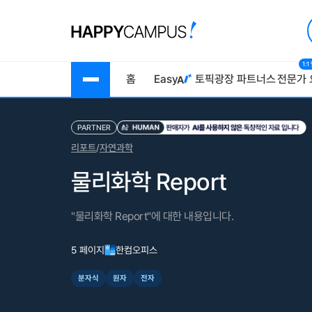
1:
홈
Easy
토픽광장
파트너스
전문가 
PARTNER
리포트
/
자연과학
물리화학 Report
"물리화학 Report"에 대한 내용입니다.
5 페이지
한컴오피스
분자식
원자
전자