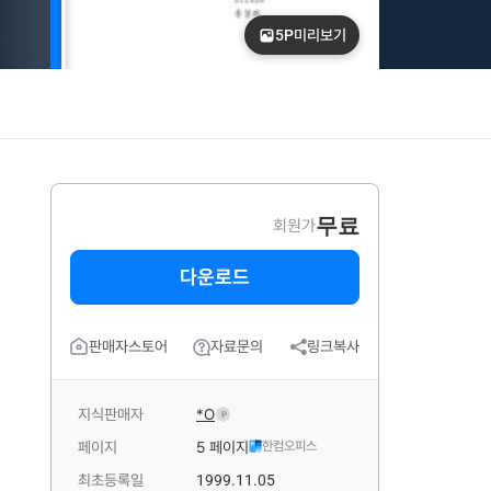
5P
미리보기
무료
회원가
다운로드
판매자스토어
자료문의
링크복사
지식판매자
*O
P
페이지
5 페이지
한컴오피스
최초등록일
1999.11.05