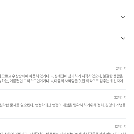
2페이지
전혀 모르고 우상숭배에 파묻혀 있거나 ㄴ,성례전에 참가하기 시작하였으나, 불결한 생활을
하는, 이름뿐인 그리스도인이거나 ㄷ,마음의 사악함을 헛된 의식으로 감추는 위선자이거
32페이지
개념을 명확히 하기위해 정치, 경영의 개념을
12페이지