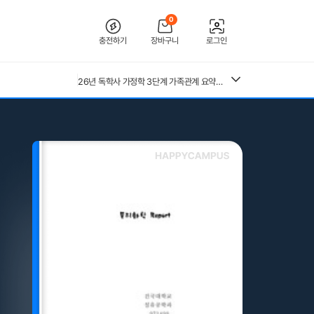
0
충전하기
장바구니
로그인
[2026 합격인증O] 전북대학교병원 간호사 채용 대비 필기+면접 기출 정리
26년 독학사 가정학 3단계 가족관계 요약본(24,25년 시험 복기내용 추가)
[수자무, 직무 150 문답 0]2027 대비 2026 한양대학교병원(서울) 신규 간호사 최종합격 AII IN ONE 대비서 (스펙, 자기소개서, 면접 기출, 직무 150개 문답0, 합격인증0)
전북대학교병원 2027년 간호사 채용 대비 필기+면접 복원(합격인증 O)
중앙대 매경 합격 필기본 (매경테스트 독학 필수자료)
(+합격인증O) SMAT 12시간 단기 암기 요약본 (모듈 A,B,C)
근로복지공단 울산병원 간호사 상세한 면접후기 및 기출질문답변 병원정보 직무상식 80선
26년 독학사 가정학 3단계 식생활과 건강 요약본 (24,25년 시험 복기내용 추가)
수질환경기사 필기 총정리본
혈액원 간호사 최종합격 자소서