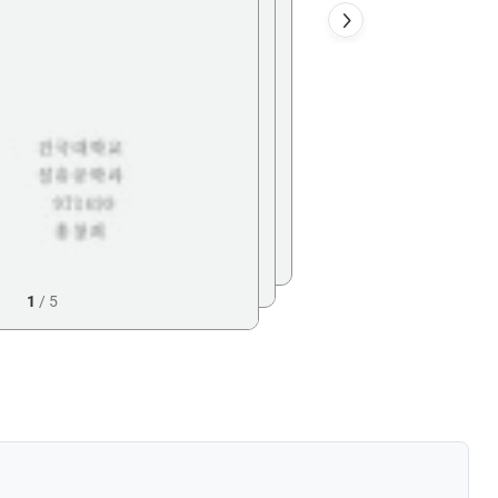
1
/
5