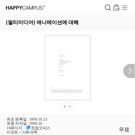
[멀티미디어] 애니메이션에 대해
1
/ 16
ㆍ
최초 등록일
1999.10.25
ㆍ
최종 저작일
1999.10
ㆍ
16페이지
/
한컴오피스
무료
ㆍ
리포트 > 사회과학