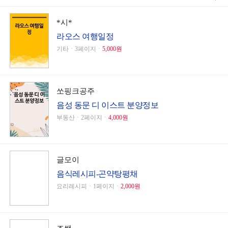
*시*
라오스 여행일정
기타ㆍ3페이지ㆍ
5,000원
쏘핑크공주
음성 동문 디 이스트 분양정보
부동산ㆍ2페이지ㆍ
4,000원
글모이
음식레시피-곤약탕평채
요리레시피ㆍ1페이지ㆍ
2,000원