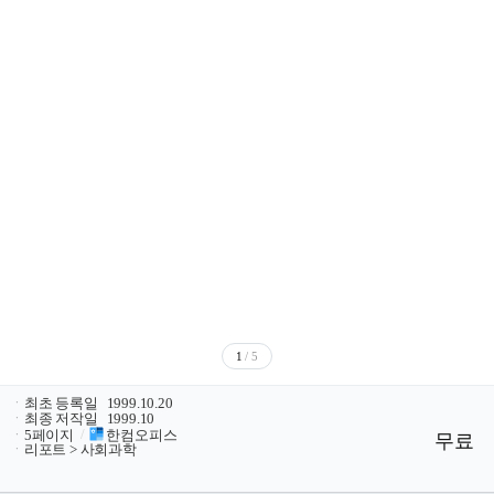
1
/ 5
ㆍ
최초 등록일
1999.10.20
ㆍ
최종 저작일
1999.10
ㆍ
5페이지
/
한컴오피스
무료
ㆍ
리포트 > 사회과학