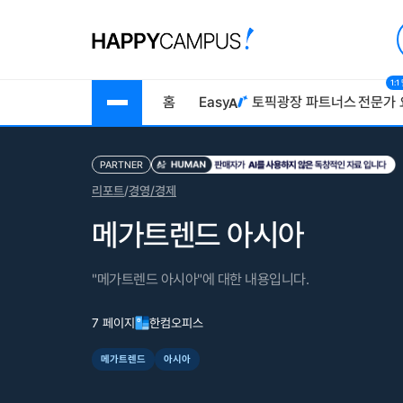
1:
홈
Easy
토픽광장
파트너스
전문가 
PARTNER
리포트
/
경영/경제
메가트렌드 아시아
"메가트렌드 아시아"에 대한 내용입니다.
7 페이지
한컴오피스
메가트렌드
아시아