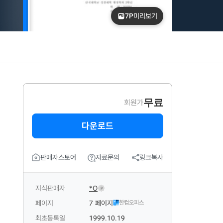
7P
미리보기
무료
회원가
다운로드
판매자스토어
자료문의
링크복사
지식판매자
*O
P
페이지
7 페이지
한컴오피스
최초등록일
1999.10.19