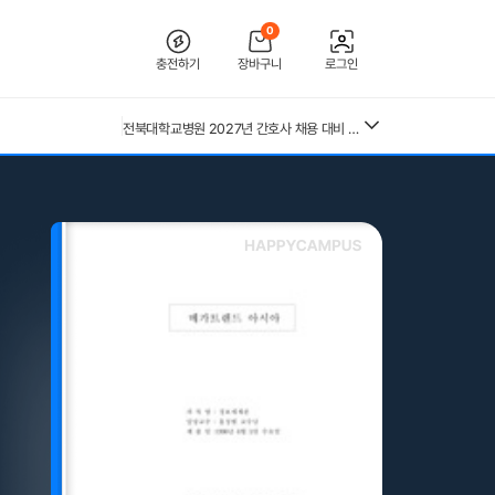
0
충전하기
장바구니
로그인
26년 독학사 가정학 3단계 가족관계 요약본(24,25년 시험 복기내용 추가)
[2026 합격인증O] 전북대학교병원 간호사 채용 대비 필기+면접 기출 정리
전북대학교병원 2027년 간호사 채용 대비 필기+면접 복원(합격인증 O)
26년 독학사 가정학 3단계 식생활과 건강 요약본 (24,25년 시험 복기내용 추가)
독학사 3단계 가정학 가족관계 기출모의고사 200제(객관식 150, 주관식 50문제)
(+합격인증O) SMAT 12시간 단기 암기 요약본 (모듈 A,B,C)
중앙대 매경 합격 필기본 (매경테스트 독학 필수자료)
독학사 3단계 가정학 식생활과건강 기출모의고사 200제(객관식 150, 주관식 50문제)
근로복지공단 울산병원 간호사 상세한 면접후기 및 기출질문답변 병원정보 직무상식 80선
독학사 3단계 가족관계 기출