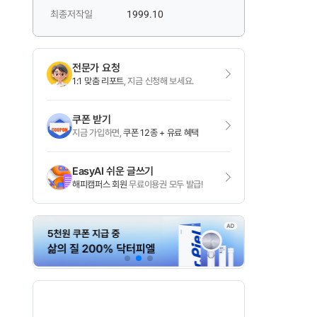
최종저작일
1999.10
전문가 요청
1:1 맞춤 리포트
, 지금 신청해 보세요.
쿠폰 받기
지금 가입하면,
쿠폰 12종 + 유료 혜택
EasyAI 쉬운 글쓰기
해피캠퍼스 회원
무료이용권 모두 발급!