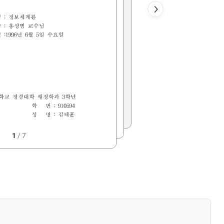
1
/
7