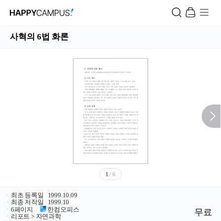
사혁의 6법 화론
1
/ 6
ㆍ
최초 등록일
1999.10.09
ㆍ
최종 저작일
1999.10
ㆍ
6페이지
/
한컴오피스
무료
ㆍ
리포트 > 자연과학