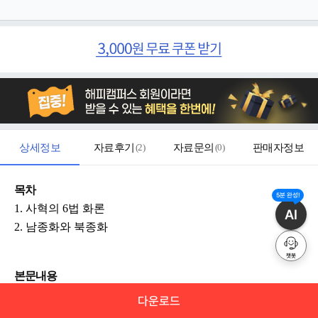
상세정보
자료후기
(
2
)
자료문의
(
0
)
판매자정보
목차
5분 완성!
1. 사혁의 6법 화론
AI
2. 남종화와 북종화
챗봇
본문내용
사혁이 기운 생동을 6법의 맨 위에 놓은 데에서 우리는 그
다운로드
중요성을 알 수 있다.