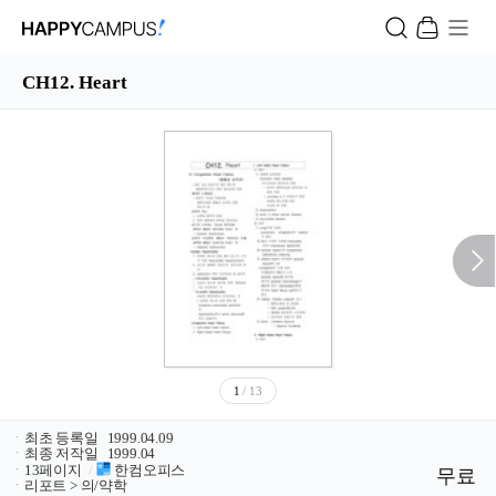
CH12. Heart
1
/ 13
ㆍ
최초 등록일
1999.04.09
ㆍ
최종 저작일
1999.04
ㆍ
13페이지
/
한컴오피스
무료
ㆍ
리포트 > 의/약학