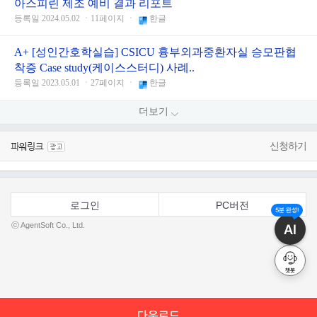
아스피린 제조 예비 결과 리포트
등록일 2024.05.02 ㆍ11페이지 ㆍ
한글
A+ [성인간호학실습] CSICU 흉부외과중환자실 승모판협
착증 Case study(케이스스터디) 사례..
등록일 2023.05.01 ㆍ27페이지 ㆍ
한글
더보기
신청하기
로그인
PC버전
5분 완성!
ⓒ AgentSoft Co., Ltd.
AI
챗봇
다운로드