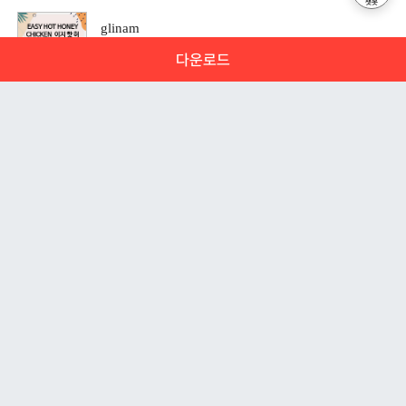
챗봇
glinam
EASY HOT HONEY CHICKEN_이지 핫 허니 치
다운로드
킨
요리레시피ㆍ7페이지ㆍ
3,000원
문서 초안을 생성해주는 EasyAI
차차1234
안녕하세요 해피캠퍼스의 20년의 운영 노하우를 이용하여 당
SAP MM SAP PO 작성 매뉴얼
신만의 초안을 만들어주는 EasyAI 입니다.
회사ㆍ17페이지ㆍ
10,000원
-
주제만 입력하면 AI가 방대한 정보를 재가공하여, 최적의 목
차와 내용을 자동으로 만들어 드립니다.
가보자
생성
한양대 융전 합격생의 수학 필기노트-공학수학1
학교ㆍ86페이지ㆍ
5,000원
*민*