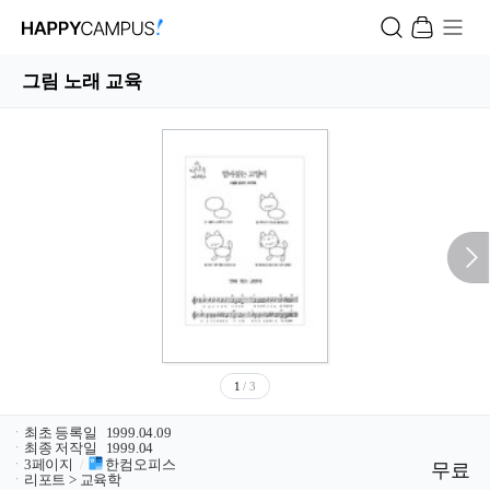
그림 노래 교육
1
/ 3
ㆍ
최초 등록일
1999.04.09
ㆍ
최종 저작일
1999.04
ㆍ
3페이지
/
한컴오피스
무료
ㆍ
리포트 > 교육학