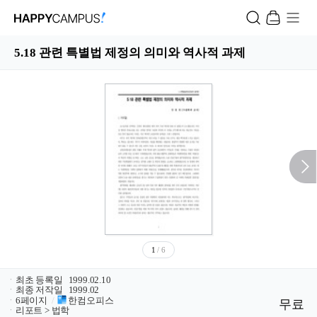
5.18 관련 특별법 제정의 의미와 역사적 과제
1
/ 6
ㆍ
최초 등록일
1999.02.10
ㆍ
최종 저작일
1999.02
ㆍ
6페이지
/
한컴오피스
무료
ㆍ
리포트 > 법학