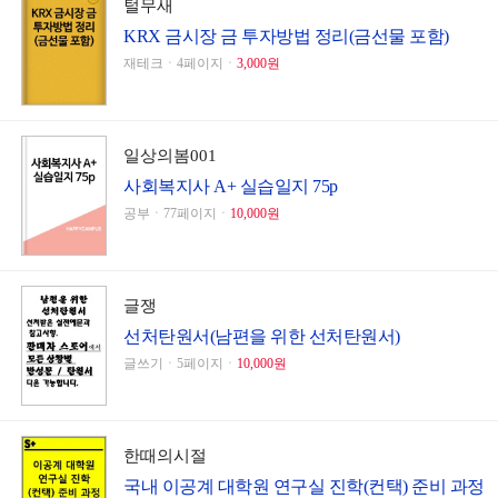
털무새
KRX 금시장 금 투자방법 정리(금선물 포함)
재테크ㆍ4페이지ㆍ
3,000원
일상의봄001
사회복지사 A+ 실습일지 75p
공부ㆍ77페이지ㆍ
10,000원
글쟁
선처탄원서(남편을 위한 선처탄원서)
글쓰기ㆍ5페이지ㆍ
10,000원
한때의시절
국내 이공계 대학원 연구실 진학(컨택) 준비 과정