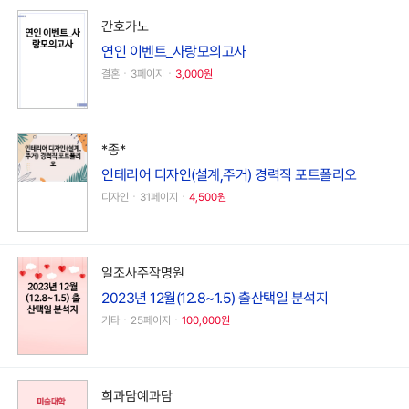
간호가노
연인 이벤트_사랑모의고사
결혼ㆍ3페이지ㆍ
3,000원
*종*
인테리어 디자인(설계,주거) 경력직 포트폴리오
디자인ㆍ31페이지ㆍ
4,500원
일조사주작명원
2023년 12월(12.8~1.5) 출산택일 분석지
기타ㆍ25페이지ㆍ
100,000원
희과담예과담