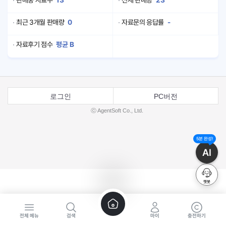
판매중 자료수
13
전체 판매량
23
최근 3개월 판매량
0
자료문의 응답률
-
자료후기 점수
평균
B
로그인
PC버전
ⓒ AgentSoft Co., Ltd.
5분 완성!
AI
챗봇
전체 메뉴
검색
마이
충전하기