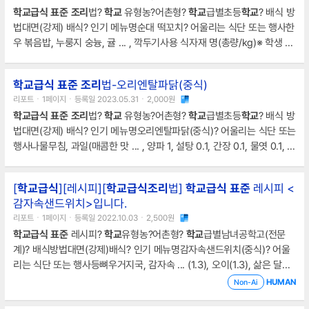
나누어 담는다. ... , 대파, 마늘
조리
방법1. 닭고기는 깨끗이 씻어 끓는 물
학교급식
표준
조리
법?
학교
유형농?어촌형?
학교
급별초등
학교
? 배식 방
에 데친 후 찬물로 헹군다.2. 당근과 고구마는 손가락 길이로 썬다.3. 피
법대면(강제) 배식? 인기 메뉴명순대 떡꼬치? 어울리는 식단 또는 행사한
망과 양파는 약간 두껍게 채썬다.4. 1, 2
우 볶음밥, 누룽지 숭늉, 귤 ... , 깍두기사용 식자재 명(총량/kg)※ 학생 10
0명 기준조랑떡 2.5, 순대 4, 고추장 0.3, 고춧가루 0.05, 케첩 0.3, 물엿
0.1,산적(100개)
조리
방법1. 순대 ... 는 슬라이스 된 것으로 주문하여 오
학교급식
표준
조리
법-오리엔탈파닭(중식)
븐에 살짝 찐다.2. 조랑떡은 말랑한 대로 사용한다.3. 산적에 떡, 순대, 떡,
리포트ㆍ1페이지ㆍ등록일 2023.05.31ㆍ2,000원
순대, 떡 순으로 끼운다.4. 산적에 기름을 발라 오븐에 한 번 굽는다.5. 고
학교급식
표준
조리
법?
학교
유형농?어촌형?
학교
급별초등
학교
? 배식 방
추장소스를 끓여서 꼬치에 발라 배식한다.나만의 요리법 또는
법대면(강제) 배식? 인기 메뉴명오리엔탈파닭(중식)? 어울리는 식단 또는
행사나물무침, 과일(매콤한 맛 ... , 양파 1, 설탕 0.1, 간장 0.1, 물엿 0.1, 소
스(케첩 1, 고추장 0.4, 양파 다진 것 0.5, 연겨자 0.1, 물, 설탕 0.2, 간장
0.1)
조리
방법1. 닭고기 ... 에 고추장, 케첩, 마늘, 물엿, 고춧가루, 간장, 설
[
학교급식
][레시피][
학교급식
조리
법]
학교급식
표준
레시피 <
탕, 연 겨자분을 넣고 농도와 간을 맞추어 끓인다.-분쇄한 땅콩을 섞는다.
감자속샌드위치>입니다.
5. 배식 바로 전에 닭, 떡, 상태라, 소스를 넣고 버무린다.나만의 요리법 또
리포트ㆍ1페이지ㆍ등록일 2022.10.03ㆍ2,500원
는참고 사항
학교급식
표준
레시피?
학교
유형농?어촌형?
학교
급별남녀공학고(전문
계)? 배식방법대면(강제)배식? 인기 메뉴명감자속샌드위치(중식)? 어울
리는 식단 또는 행사등뼈우거지국, 감자속 ... (1.3), 오이(1.3), 삶은 달걀
(1.5)마요네즈(0.5), 소금(0.1), 버터(0.45)
조리
방법1. 감자는 껍질을 벗
HUMAN
Non-Ai
긴 후 여러 조각으로 자른 후 설탕과 소금으로 간하