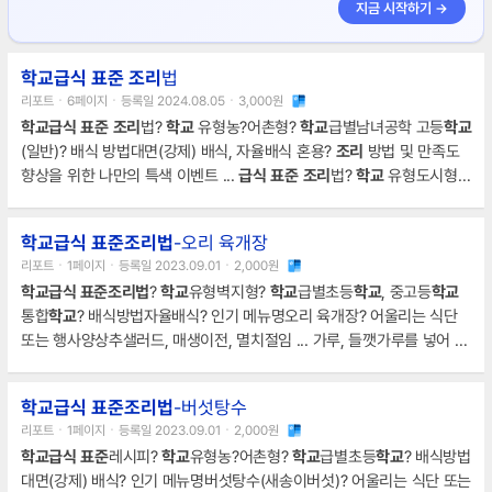
지금 시작하기 →
학교급식
표준
조리
법
리포트ㆍ6페이지ㆍ등록일 2024.08.05ㆍ3,000원
학교급식
표준
조리
법?
학교
유형농?어촌형?
학교
급별남녀공학 고등
학교
(일반)? 배식 방법대면(강제) 배식, 자율배식 혼용?
조리
방법 및 만족도
향상을 위한 나만의 특색 이벤트 ...
급식
표준
조리
법?
학교
유형도시형?
학교
급별남녀공학고(일반)? 배식 방법대면(강제) 배식 + 자율배식? 인기
메뉴명매운 돼지갈비찜(중식)? 어울리는 식단 또는 행사흑미밥, 우렁된장
학교급식 표준조리법
-오리 육개장
... )또는 참고사항1. 사과(키위는 선택)를 갈아 넣으면 고기가 연해집니다.
리포트ㆍ1페이지ㆍ등록일 2023.09.01ㆍ2,000원
2. 청양고추를 넣어 고등학생의 입맛에 맞는 칼칼한 매운맛을 살립니다.
학교급식 표준조리법
?
학교
유형벽지형?
학교
급별초등
학교
, 중고등
학교
학교급식
표준
조리
법?
학교
유형농
통합
학교
? 배식방법자율배식? 인기 메뉴명오리 육개장? 어울리는 식단
또는 행사양상추샐러드, 매생이전, 멸치절임 ... 가루, 들깻가루를 넣어 한
소끔 끓인다.8. 당면은 삶아서 준비하여 그릇에 먼저 담아 놓는다.9. 7의
끓인 오리 육개장을 배식한다.나만의 요리법또는참고 사항1.
조리
시 화기
학교급식 표준조리법
-버섯탕수
에 특별히 주의를 기울인다.2.
조리
후에는 반드시 화기 상태를 확인하고
리포트ㆍ1페이지ㆍ등록일 2023.09.01ㆍ2,000원
가스 밸브를 잠근다. ... .2k, 양파 0.3k, 깐마늘 0.1k, 깻잎순 0.4k, 고춧
학교급식
표준
레시피?
학교
유형농?어촌형?
학교
급별초등
학교
? 배식방법
가루, 후추, 국간장, 식용류, 들깻가루 0.5k
조리
방법1. 오리는 흐르는 물
대면(강제) 배식? 인기 메뉴명버섯탕수(새송이버섯)? 어울리는 식단 또는
에 깨끗이 세척 한다.2. 끓는 물