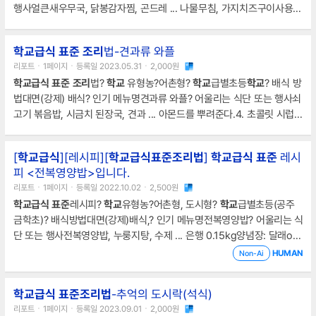
행사얼큰새우무국, 닭봉감자찜, 곤드레 ... 나물무침, 가지치즈구이사용
식재료 명(총량/kg)※ 학생 100명 기준새송이버섯 3.8kg, 전분 2kg, 케
첩 0.5kg, 후르츠칵테일 2kg, 식초 0.2kg, 설탕, 간장
조리
학교급식
표준
조리
법-견과류 와플
리포트ㆍ1페이지ㆍ등록일 2023.05.31ㆍ2,000원
학교급식
표준
조리
법?
학교
유형농?어촌형?
학교
급별초등
학교
? 배식 방
법대면(강제) 배식? 인기 메뉴명견과류 와플? 어울리는 식단 또는 행사쇠
고기 볶음밥, 시금치 된장국, 견과 ... 아몬드를 뿌려준다.4. 초콜릿 시럽을
뿌려준다.나만의 요리법 또는참고 사항1.
조리
전 흐르는 물에 비누로 30
초 이상 손 씻기2. 익혀 먹기 : 육류 중심 온도 75℃(어패류는 85℃) 1분
[
학교급식
][레시피][
학교급식표준조리법
]
학교급식
표준
레시
이상 익히기 ... , 슬라이스 아몬드 400g
조리
방법1. 해바라기씨와 슬라이
피 <전복영양밥>입니다.
스 아몬드는 팬에 한 번 볶아 준비한다.2. 와플은 오븐에 굽는다.3. 와플
리포트ㆍ1페이지ㆍ등록일 2022.10.02ㆍ2,500원
에 딸기잼을 발라준 다음 볶은 해바라기씨+슬라이스
학교급식
표준
레시피?
학교
유형농?어촌형, 도시형?
학교
급별초등(공주
금학초)? 배식방법대면(강제)배식,? 인기 메뉴명전복영양밥? 어울리는 식
단 또는 행사전복영양밥, 누룽지탕, 수제 ... 은행 0.15kg양념장: 달래or
부추, 당근&양파&실파&마늘 조금씩, 간장, 참깨, 참기름, 설탕, 고춧가루
HUMAN
Non-Ai
조금
조리
방법1. 다시마와 전복을 넣고 육수를 낸다.2. 쇠고기는 다진
학교급식 표준조리법
-추억의 도시락(석식)
리포트ㆍ1페이지ㆍ등록일 2023.09.01ㆍ2,000원