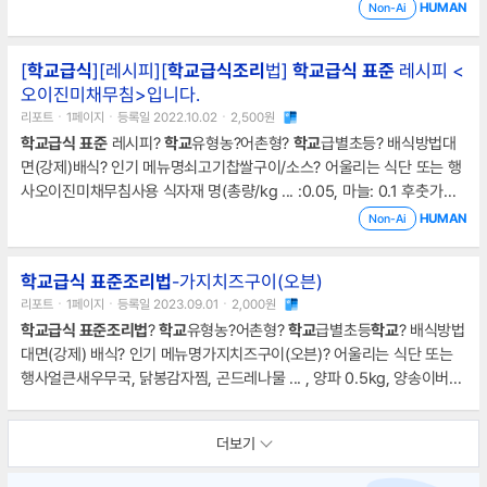
학생 100명 기준핫케이크가루 5kg, 달걀 1.8kg, 시금치 3kg, 아몬드 1k
HUMAN
Non-Ai
g, 우유 2L, 설탕 0.5kg, 버터 300g
조리
방법1
[
학교급식
][레시피][
학교급식
조리
법]
학교급식
표준
레시피 <
오이진미채무침>입니다.
리포트ㆍ1페이지ㆍ등록일 2022.10.02ㆍ2,500원
학교급식
표준
레시피?
학교
유형농?어촌형?
학교
급별초등? 배식방법대
면(강제)배식? 인기 메뉴명쇠고기찹쌀구이/소스? 어울리는 식단 또는 행
사오이진미채무침사용 식자재 명(총량/kg ... :0.05, 마늘: 0.1 후춧가루
약간 소금 약간
조리
방법1. 소고기는 밑간을 한다(소금, 생강, 마늘, 후춧
HUMAN
Non-Ai
가루)2. 1의 쇠고기에 (찹쌀가루. 튀김가루 혼합함) 가루를 묻힌다
학교급식 표준조리법
-가지치즈구이(오븐)
리포트ㆍ1페이지ㆍ등록일 2023.09.01ㆍ2,000원
학교급식 표준조리법
?
학교
유형농?어촌형?
학교
급별초등
학교
? 배식방법
대면(강제) 배식? 인기 메뉴명가지치즈구이(오븐)? 어울리는 식단 또는
행사얼큰새우무국, 닭봉감자찜, 곤드레나물 ... , 양파 0.5kg, 양송이버섯
0.3kg, 버터 0.1kg
조리
방법1. 가지는 0.5-0.7cm 두께로 동그랗게 썬
다.2. 양파, 피망, 양송이버섯은 잘게 다진다. 옥수수 캔 ... 은 국물을 빼고
더보기
데쳐낸다.3. 토마토는 껍질을 벗기고 속을 빼내고 갈거나 다진다.4. 팬에
버터를 녹이고 다진 양파를 투명해질 때까지 볶고 토마토를 넣고 조린다.