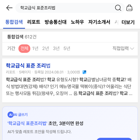
통합검색
리포트
방송통신대
노하우
자기소개서
시험자료
더보기
통합검색
612건
기간
전체
1년
2년
3년
5년
직접입력
학교급식
표준
조리
법
리포트ㆍ5페이지ㆍ등록일 2024.08.01ㆍ3,000원
학교급식
표준
조리
법?
학교
유형도시형?
학교
급별남녀공학 중
학교
? 배
식 방법대면(강제) 배식? 인기 메뉴명국물 떡볶이(중식)? 어울리는 식단
또는 행사모둠 튀김(왕새우, 오징어 ... 음.
학교급식
표준
조리
법?
학교
유
형농?어촌형?
학교
급별초등
학교
학교
? 배식 방법대면(강제) 배식? 인기
메뉴명고구마 치즈롤까스*데미그라소스(중식)? 어울리는 식단 또는 행사
옥수수밥 ... 아주어야 한다.2. 고구마무스는 삼각튜브 형으로 발주 넣으
AI 글쓰기
AI
면 쉽게 짤 수 있으며 만들기 쉽다.
학교급식
표준
조리
법?
학교
유형농?어
'학교급식 표준조리법'
초안, 3분이면 완성
촌형?
학교
급별초등
학교
? 배식 방법대면(강제
AI가 맞춤 레포트 초안을 작성해 드립니다.