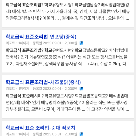
학교급식 표준조리법
?
학교
유형도시형?
학교
급별남중? 배식방법대면(강
제) 배식: 밥. 주 반찬 두 가지,자율배식: 국, 김치, 제철 나물류? 인기 메뉴
명만두그라탕(석식)? 어울리 ... , 월계수 잎 약간
조리
방법1. 오븐 판에 콩
기름을 넉넉하게 두른 후 만두를 굽는다.200℃(예열) 10~15분 180℃
2. 푸른 피망, 훙치만은 작은 깍둑썰기해놓는다.3. 믹서기
학교급식 표준조리법
-연포탕(중식)
리포트ㆍ1페이지ㆍ등록일 2023.09.01ㆍ2,000원
학교급식 표준조리법
?
학교
유형도시형?
학교
급별초등
학교
? 배식방법대
면배식? 인기 메뉴명연포탕(중식)? 어울리는 식단 또는 행사모듬버섯불
고기, 과일채소샐러드, 삼색묵무침 등사용 식 ... ) 4kg, 수삼 0.3kg, 다시
마 1장, 소금
조리
방법1. 무는 나박썰기 하고, 배추는 무와 같은 크기로 썰
어 놓는다.2. 미나리는 4cm 길이로 썰고, 양파는 미나리와 같은 길
학교급식 표준조리법
-치즈불닭(중식)
리포트ㆍ1페이지ㆍ등록일 2023.09.01ㆍ2,000원
학교급식
표준
레시피?
학교
유형도시형?
학교
급별초등
학교
? 배식방법대
면(강제) 배식? 인기 메뉴명치즈불닭(중식)? 어울리는 식단 또는 행사영
양부추샐러드, 모둠버섯구이, 가래떡구이 등 ... 에 고추장 양념을 넣어 매
운 닭갈비로
조리
한다.5. 4에 피망과 양파를 넣어 볶아낸다.6. 완성된 닭
갈비를 낮은 기름 헝겊에 나누어 담고 그 위에 치즈를 올려 오븐에서 구워
학교급식
표준
조리
법-순대 떡꼬치
낸다.나만의 요리법또는참고 사항1. 닭갈비를 나누어 담을 때 되도록 얕게
리포트ㆍ1페이지ㆍ등록일 2023.05.31ㆍ2,000원