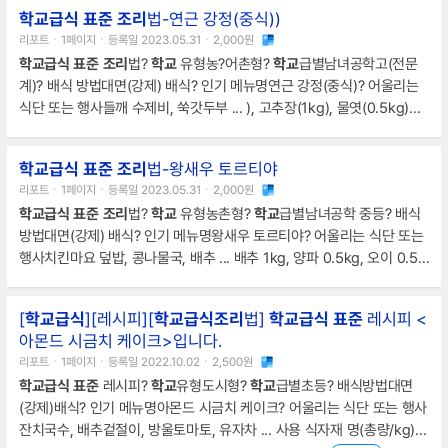
학교급식
표준
조리
법-연근 강정(중식))
리포트ㆍ1페이지ㆍ등록일 2023.05.31ㆍ2,000원
학교급식
표준
조리
법?
학교
유형농?어촌형?
학교
급별남녀공학고(전문
계)? 배식 방법대면(강제) 배식? 인기 메뉴명연근 강정(중식)? 어울리는
식단 또는 행사들깨 수제비, 쑥갓두부 ... ), 고추장(1kg), 물엿(0.5kg)
조
리
방법1. 연근을 씻어 납작하게 썰어 끓는 물에 한 번 데친다.2. 튀김가루
와 물을 섞어 반죽을 만든다.3. 반죽에 연근을 묻혀 기름에 튀긴다 ... .4.
학교급식
표준
조리
법-왕새우 토르티야
토마토케첩+고추장+물엿 섞어 강정 소스를 만들어 끓인다.5. 연근이 튀
리포트ㆍ1페이지ㆍ등록일 2023.05.31ㆍ2,000원
겨지면 배식 직전에 강정소스와 함께 버무린다.6. 마지막으로 땅콩 조각
학교급식
표준
조리
법?
학교
유형농촌형?
학교
급별남녀공학 중등? 배식
을 뿌려주어 완성한다.나만의 요리법
방법대면(강제) 배식? 인기 메뉴명왕새우 토르티야? 어울리는 식단 또는
행사치킨마요 덮밥, 콩나물국, 배추 ... 배추 1kg, 양파 0.5kg, 오이 0.5k
g
조리
방법1. 토르티야는 굽는다. (구워서 겹쳐 놓으면 붙어요. 떨어뜨려
놓아야 합니다.)2. 양배추, 오이, 양파, 사과, 부추
[
학교급식
][레시피][
학교급식
조리
법]
학교급식
표준
레시피 <
아몬드 시금치 케이크>입니다.
리포트ㆍ1페이지ㆍ등록일 2022.10.02ㆍ2,500원
학교급식
표준
레시피?
학교
유형도시형?
학교
급별초등? 배식방법대면
(강제)배식? 인기 메뉴명아몬드 시금치 케이크? 어울리는 식단 또는 행사
잔치국수, 배추겉절이, 방울토마토, 유자차 ... 사용 식자재 명(총량/kg)※