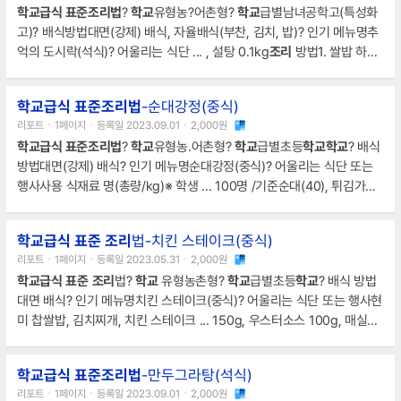
학교급식 표준조리법
?
학교
유형농?어촌형?
학교
급별남녀공학고(특성화
고)? 배식방법대면(강제) 배식, 자율배식(부찬, 김치, 밥)? 인기 메뉴명추
억의 도시락(석식)? 어울리는 식단 ... , 설탕 0.1kg
조리
방법1. 쌀밥 하기
(비빔밥용으로 고슬고슬하게 밥을 해주세요.)2. 배추김치는 잘게 썰어서
들기름에 볶아주세요.(김치볶음)3. 잔멸치는 간장, 설탕으로 간 ... 세요.7.
학교급식 표준조리법
-순대강정(중식)
김 가루, 고추장, 참기름을 넣고 밥과 함께 배식해주세요.나만의 요리법또
리포트ㆍ1페이지ㆍ등록일 2023.09.01ㆍ2,000원
는참고 사항1. 은박지 포일은 위생적이지 않아서 비빔밥용 큰 대접으로 해
학교급식 표준조리법
?
학교
유형농.어촌형?
학교
급별초등
학교
학교
? 배식
서 비빔밥처럼 세팅
방법대면(강제) 배식? 인기 메뉴명순대강정(중식)? 어울리는 식단 또는
행사사용 식재료 명(총량/kg)※ 학생 ... 100명 /기준순대(40), 튀김가루
(5), 토마토케첩(6), 고추장(3), 땅콩가루(2), 물엿(2), 콩기름(1)
조리
방
법1. 튀김가루로 반죽옷을 만든다.2. 순대에 반죽옷 ... 을 입힌다.3. 순대
학교급식
표준
조리
법-치킨 스테이크(중식)
를 콩기름에 튀겨낸다.4. 토마토케첩, 고추장, 물엿을 넣고 강정 소스를
리포트ㆍ1페이지ㆍ등록일 2023.05.31ㆍ2,000원
만든다.5. 순대 튀김과 강정소스를 버무리고 땅콩 가루를 뿌려준다.나만
학교급식
표준
조리
법?
학교
유형농촌형?
학교
급별초등
학교
? 배식 방법
의 요리법또는참고
대면 배식? 인기 메뉴명치킨 스테이크(중식)? 어울리는 식단 또는 행사현
미 찹쌀밥, 김치찌개, 치킨 스테이크 ... 150g, 우스터소스 100g, 매실청
200g그 외 마늘, 소금, 후추, 생강 약간
조리
방법1. 닭 정육 통살은 물에
잘 씻는다.2. 1의 고기에 소금, 후추, 마늘, 생강즙 밑간
학교급식 표준조리법
-만두그라탕(석식)
리포트ㆍ1페이지ㆍ등록일 2023.09.01ㆍ2,000원