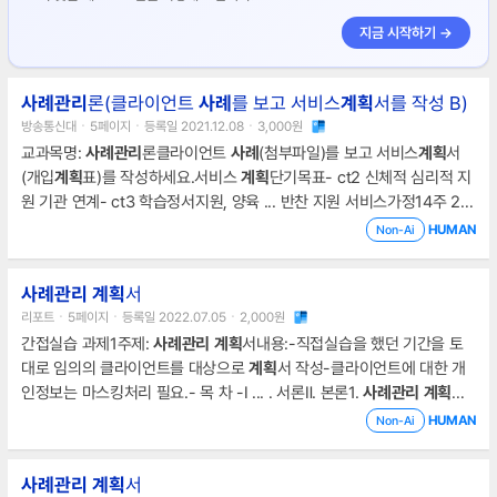
지금 시작하기 →
사례
관리
론(클라이언트
사례
를 보고 서비스
계획
서를 작성 B)
방송통신대ㆍ5페이지ㆍ등록일 2021.12.08ㆍ3,000원
교과목명:
사례
관리
론클라이언트
사례
(첨부파일)를 보고 서비스
계획
서
(개입
계획
표)를 작성하세요.서비스
계획
단기목표- ct2 신체적 심리적 지
원 기관 연계- ct3 학습정서지원, 양육 ... 반찬 지원 서비스가정14주 2회
우리모두재가노인지원센터이행중사랑의 쌀 지원가정15분기별종로종합
HUMAN
Non-Ai
사회복지관
사례
관리
팀이행중도시락 배달 서비스가정16주 7회종로노인
종합복지관
사례
관리
과이행중 ... 의지가 있다는 것이다. 이런 점에서 사
사례
관리
계획
서
회복지사나
사례
관리
사는 자원의 연계와 교육기회의 제공을 알선해주어
리포트ㆍ5페이지ㆍ등록일 2022.07.05ㆍ2,000원
야 한다.ct2에게는 심리상담치료를 제공하여 정서적 불안감을 해소하게
간접실습 과제1주제:
사례
관리
계획
서내용:-직접실습을 했던 기간을 토
했
대로 임의의 클라이언트를 대상으로
계획
서 작성-클라이언트에 대한 개
인정보는 마스킹처리 필요.- 목 차 -Ⅰ ... . 서론Ⅱ. 본론1.
사례
관리
계획
서
Ⅲ. 결론Ⅳ. 참고문헌Ⅰ. 서론
사례
관리
라고 하는 것은 ‘환경 속 인간’이라는
HUMAN
Non-Ai
사회복지의 기본적인 관점을 토대로 하여 수행되고 있는 것이라고 할 수
... 환경이자 지지의 원천으로 이를 중시하며, 개입의 필수 단위로 받아들
사례
관리
계획
서
이게 된다. 이러한 관점에서 본론에서는
사례
관리
와 관련한
계획
서를 작