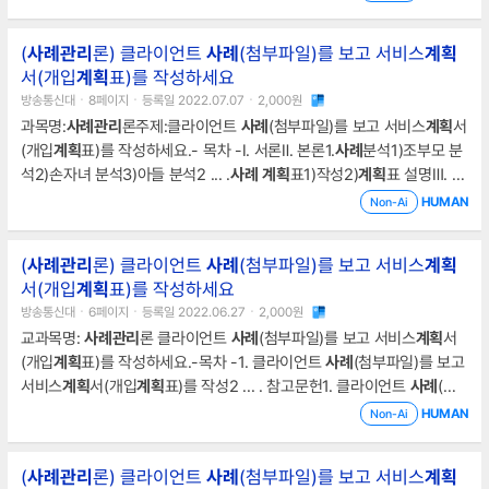
고 있다.2)
사례
관리
선정 원인굿네이버스에서
사례
관리
대상자로 선정
한 이유 ... 의 신체적, 심리적 안정을 위한 서비스 개입이 필요하다 판단
(
사례
관리
론) 클라이언트
사례
(첨부파일)를 보고 서비스
계획
되어
사례
관리
대상자로 선정되었다고 한다.3) 목표단기 목표로는 라포
서(개입
계획
표)를 작성하세요
형성 및 정서적 지지이다. 또한, 일상생활지원을 위한
방송통신대ㆍ8페이지ㆍ등록일 2022.07.07ㆍ2,000원
과목명:
사례
관리
론주제:클라이언트
사례
(첨부파일)를 보고 서비스
계획
서
(개입
계획
표)를 작성하세요.- 목차 -Ⅰ. 서론Ⅱ. 본론1.
사례
분석1)조부모 분
석2)손자녀 분석3)아들 분석2 ... .
사례
계획
표1)작성2)
계획
표 설명Ⅲ. 결
론1.배운 점 및 느낀 점Ⅳ. 참고문헌Ⅰ. 서론1990년대에 금융위기를 경험
HUMAN
Non-Ai
한 이후 한국 사회에서 가족이 급격한 사회변동으로 인하여 가족의 ... 을
한 다음에 그것이 얼마나 충격적인 일이었는지 짐작할 수 있었다.2.
사례
(
사례
관리
론) 클라이언트
사례
(첨부파일)를 보고 서비스
계획
계획
표1)작성단기목표1.조부모의 건강상태를 파악하고, 건강에 있어서
서(개입
계획
표)를 작성하세요
문제가 된다면 이를 위한 적절한 서비스
방송통신대ㆍ6페이지ㆍ등록일 2022.06.27ㆍ2,000원
교과목명:
사례
관리
론 클라이언트
사례
(첨부파일)를 보고 서비스
계획
서
(개입
계획
표)를 작성하세요.-목차 -1. 클라이언트
사례
(첨부파일)를 보고
서비스
계획
서(개입
계획
표)를 작성2 ... . 참고문헌1. 클라이언트
사례
(첨
부파일)를 보고 서비스
계획
서(개입
계획
표)를 작성단기목표- 라포형성과
HUMAN
Non-Ai
정서적인 지지- 일상생활에 대한 지원을 위하여 정보의 제공 및 자원의
연계- 손자 ... 정서적으로 느끼는 불안감, 학교에서 당하는 폭력에의 보호
(
사례
관리
론) 클라이언트
사례
(첨부파일)를 보고 서비스
계획
학교폭력 해결방안 제시대상자의 손자5매달 2회종로경찰서이하 동일건