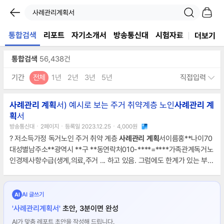
통합검색
리포트
자기소개서
방송통신대
시험자료
서식
논
더보기
통합검색
56,438건
기간
전체
1년
2년
3년
5년
직접입력
사례
관리
계획
서) 예시로 보는 주거 취약계층 노인
사례
관리
계
획
서
방송통신대ㆍ2페이지ㆍ등록일 2023.12.25ㆍ4,000원
? 저소득가정 독거노인 주거 취약 계층
사례
관리
계획
서이름홍**나이70
대성별남주소**광역시 **구 **동연락처010-****=****가족관계독거노
인경제사항수급(생계,의료,주거 ... 하고 있음. 그럼에도 한계가 있는 부분
은 스스로의 노력으로는 개선할 수 없기에 ct가 더 나은 환경에서 잘 지낼
수 있도록 지원을 위해
사례
관리
진행함.사정기록지[문제 요소] 주거 취약
... 을까 하는 우려로 세입자로서의 권익을 보호 받지 못 하고 있음.실행
계
AI 글쓰기
AI
획
서[목적] 안정적인 생활 공간을 마련한다.*ct의 역할- 주거 이전 및 현
'사례관리계획서'
초안, 3분이면 완성
재 생활 공간에 거주 유무를 결정한다.
AI가 맞춤 레포트 초안을 작성해 드립니다.