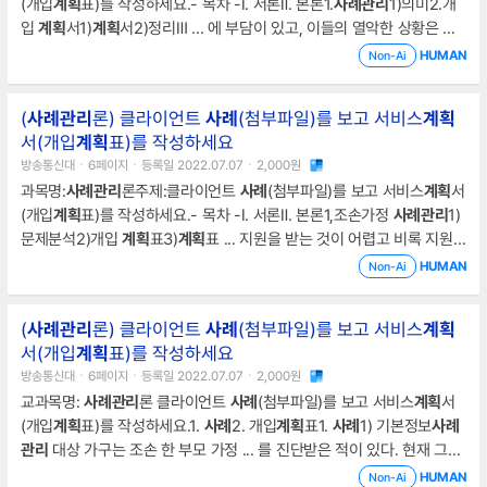
(개입
계획
표)를 작성하세요.- 목차 -Ⅰ. 서론Ⅱ. 본론1.
사례
관리
1)의미2.개
입
계획
서1)
계획
서2)정리Ⅲ ... 에 부담이 있고, 이들의 열악한 상황은 조
부모의 신체적, 정신적 건강 등에서 부정적으로 영향을 주고 있다.Ⅱ. 본론
HUMAN
Non-Ai
1.
사례
관리
1)의미정순돌(2016)에 따르면 한 사람의
사례
관리
자 ... 하던
기존의 개념보다 사회생활의 어려움을 극복할 수 있게 도움을 주는 방법
(
사례
관리
론) 클라이언트
사례
(첨부파일)를 보고 서비스
계획
으로 보아 조금 더 구체적인 실천내용을 포함한다.즉, 포괄적으로 우리나
서(개입
계획
표)를 작성하세요
라에서 내리고 있는
사례
관리
란, 다양
방송통신대ㆍ6페이지ㆍ등록일 2022.07.07ㆍ2,000원
과목명:
사례
관리
론주제:클라이언트
사례
(첨부파일)를 보고 서비스
계획
서
(개입
계획
표)를 작성하세요.- 목차 -Ⅰ. 서론Ⅱ. 본론1,조손가정
사례
관리
1)
문제분석2)개입
계획
표3)
계획
표 ... 지원을 받는 것이 어렵고 비록 지원을
받는다고 하지만 미약한 수준으로 이루어지고 있는 것이 사실이다.Ⅱ. 본
HUMAN
Non-Ai
론1,조손가정
사례
관리
1)문제분석해당의
사례
를 보면 지금 조손가정 ...
여 결과적으로 증가해서 가사에 있어서 더욱 큰 부담을 느끼지 않을까 생
(
사례
관리
론) 클라이언트
사례
(첨부파일)를 보고 서비스
계획
각한다. 또한
사례
에서는 조부모가 관절염도 가지고 있는 것으로나타났
서(개입
계획
표)를 작성하세요
다. 조부모의 신체적인 건강 문제가 영향을 주
방송통신대ㆍ6페이지ㆍ등록일 2022.07.07ㆍ2,000원
교과목명:
사례
관리
론 클라이언트
사례
(첨부파일)를 보고 서비스
계획
서
(개입
계획
표)를 작성하세요.1.
사례
2. 개입
계획
표1.
사례
1) 기본정보
사례
관리
대상 가구는 조손 한 부모 가정 ... 를 진단받은 적이 있다. 현재 그들
은 영구임대 아파트에서 거주하고 있으며 약 80만 원의 수급비로 생활하
HUMAN
Non-Ai