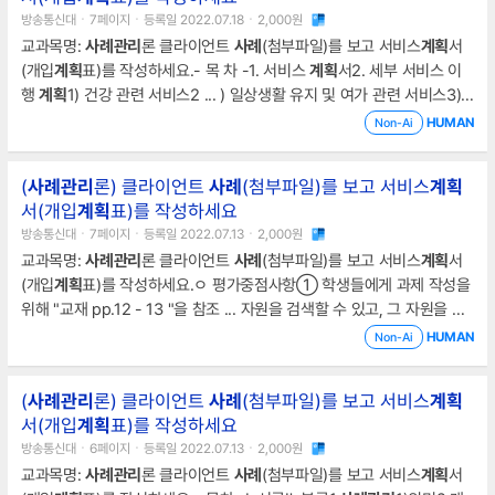
례
관리
과이행중
사례
관리
가구 중 결식우려가 높은 가구에게 쌀 지원사랑
방송통신대ㆍ7페이지ㆍ등록일 2022.07.18ㆍ2,000원
의 쌀
교과목명:
사례
관리
론 클라이언트
사례
(첨부파일)를 보고 서비스
계획
서
(개입
계획
표)를 작성하세요.- 목 차 -1. 서비스
계획
서2. 세부 서비스 이
행
계획
1) 건강 관련 서비스2 ... ) 일상생활 유지 및 여가 관련 서비스3)
가족관계 관련 서비스4) 교육 관련 서비스5) 경제 관련 서비스3. 참고문
HUMAN
Non-Ai
헌1. 서비스
계획
서욕구영역개입목표서비스명대상자우선순위제공횟수제
공기 ... 기 떄문에 클라이언트1을 대상으로 일상생활을 지원하는 서비스
(
사례
관리
론) 클라이언트
사례
(첨부파일)를 보고 서비스
계획
를 지원한다. 첫 번째는 수원YMCA에서 이루어지는 재가노인지원서비스
서(개입
계획
표)를 작성하세요
센터로 노인에게
사례
관리
, 일상생활지원, 신체적, 정신
방송통신대ㆍ7페이지ㆍ등록일 2022.07.13ㆍ2,000원
교과목명:
사례
관리
론 클라이언트
사례
(첨부파일)를 보고 서비스
계획
서
(개입
계획
표)를 작성하세요.ㅇ 평가중점사항① 학생들에게 과제 작성을
위해 "교재 pp.12 - 13 "을 참조 ... 자원을 검색할 수 있고, 그 자원을 활
용하고 상상력을 발휘하여 서비스
계획
서를 작성- 목 차 -Ⅰ. 서론Ⅱ. 본론1.
HUMAN
Non-Ai
사례
관리
계획
서Ⅲ. 결론Ⅳ. 참고문헌Ⅰ. 서론
사례
관리
라고 하는 것 ... 한
관점에서 본론에서는
사례
관리
와 관련한
계획
서를 작성하며, 이를 서술하
(
사례
관리
론) 클라이언트
사례
(첨부파일)를 보고 서비스
계획
고자 한다..Ⅱ. 본론1.
사례
관리
계획
서1)
사례
관리
대상자 선정 이유해당
서(개입
계획
표)를 작성하세요
사례
의 경우에는 가구 구성원 전원
방송통신대ㆍ6페이지ㆍ등록일 2022.07.13ㆍ2,000원
교과목명:
사례
관리
론 클라이언트
사례
(첨부파일)를 보고 서비스
계획
서