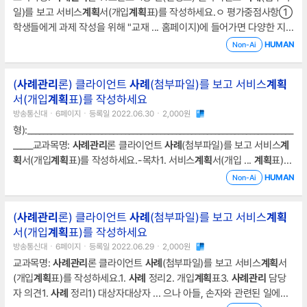
일)를 보고 서비스
계획
서(개입
계획
표)를 작성하세요.ㅇ 평가중점사항①
학생들에게 과제 작성을 위해 "교재 ... 홈페이지)에 들어가면 다양한 지역
자원을 검색할 수 있고, 그 자원을 활용하고 상상력을 발휘하여 서비스
계
HUMAN
Non-Ai
획
서를 작성- 목 차 -Ⅰ. 서론Ⅱ. 본론1.
사례
관리
개념2.
사례
관리
서비스
계
획
... 를 해결하는 활동을 모두 포함하고 있는 실천 분야이다. 따라서, 본
(
사례
관리
론) 클라이언트
사례
(첨부파일)를 보고 서비스
계획
론에서는 이와 관련하여
사례
관리
에 대한 개념을 이해하면서 이에 대해서
서(개입
계획
표)를 작성하세요
사례
관리
서비스
계획
서를 작성할 수 있도록 한다
방송통신대ㆍ6페이지ㆍ등록일 2022.06.30ㆍ2,000원
형):____________________________________________________________________
_____교과목명:
사례
관리
론 클라이언트
사례
(첨부파일)를 보고 서비스
계
획
서(개입
계획
표)를 작성하세요.-목차1. 서비스
계획
서(개입 ...
계획
표)
작성2. 참고문헌1. 서비스
계획
서(개입
계획
표) 작성단기목표1) 클라이언
HUMAN
Non-Ai
트와의 라포형성과 정서적인 지지2) 일상생활에 대한 지원을 위하여 정
보를 제공하는 것과 자원의 연계3
(
사례
관리
론) 클라이언트
사례
(첨부파일)를 보고 서비스
계획
서(개입
계획
표)를 작성하세요
방송통신대ㆍ6페이지ㆍ등록일 2022.06.29ㆍ2,000원
교과목명:
사례
관리
론 클라이언트
사례
(첨부파일)를 보고 서비스
계획
서
(개입
계획
표)를 작성하세요.1.
사례
정리2. 개입
계획
표3.
사례
관리
담당
자 의견1.
사례
정리1) 대상자대상자 ... 으나 아들, 손자와 관련된 일에만