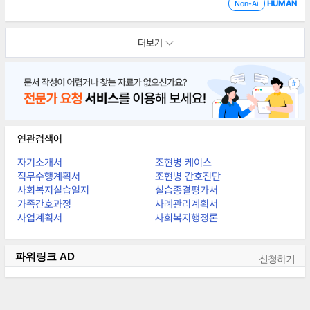
관심을 가지고 가끔 반찬을 만들어줄 뿐이다. 손자는 엄마와 가끔 만나고
HUMAN
Non-Ai
외할머니 집에서 자주 시간을 보내고 있다.2. 개입
계획
표1) 손자욕구결과
목표세부
더보기
연관검색어
자기소개서
조현병 케이스
직무수행계획서
조현병 간호진단
사회복지실습일지
실습종결평가서
가족간호과정
사례관리계획서
사업계획서
사회복지행정론
파워링크
AD
신청하기