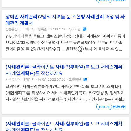
력적으로도 많이 힘들다고 말한다.4. 개입
계획
욕구결과목표세부목표표
적체계개입전략
장애인
사례
관리
)2명의 자녀를 둔 조현병
사례
관리
과정 및
사
례
관리
계획
서
방송통신대ㆍ2페이지ㆍ등록일 2023.12.26ㆍ4,000원
? 두명의 아들을 돌보고 있는 조현병 정신 장애인
사례
관리
계획
서이름이
**나이40대성별남주소**광역시 **구 **동연락처010-****=****가족
관계이혼(아들 2명)경제사항수급 ... 발현됨.③ 누나 외 돌봐줄 수 있는
지지체계가 없어 형제가 가정 내에서 자극이나 교육, 돌봄, 양육 지원을
받지 못 하고 방임되고 있음.실행
계획
서[목표 1 : 질환
관리
를 위해 약 ...
(
사례
관리
론) 클라이언트
사례
(첨부파일)를 보고 서비스
계획
센터와 연계하여 ct의 증상
관리
와 더불어 일상생활, 자녀 양육을 할 수
서(개입
계획
표)를 작성하세요
있도록 협업이 필요하다고 판단됨. 이에
사례
관리
대상자로 등록하여 개
방송통신대ㆍ6페이지ㆍ등록일 2022.07.20ㆍ2,000원
입 진행하기로 함.*개입기간 : 2023
교과목명:
사례
관리
론클라이언트
사례
(첨부파일)를 보고 서비스
계획
서
(개입
계획
표)를 작성하세요.서비스
계획
단기목표- 라포형성 및 정서적지
지- 일상생활지원을 위한 정보제공 및자원연계 ... 지원가구16복지
계획
의거종로종합사회복지관
사례
관리
팀이행중재가대상자나 저소득 어르신
HUMAN
Non-Ai
을 대상으로 커트 서비스 제공무료 이미용 서비스ct117월 1회종로종합사
회복지관 서비스제공팀이행중 ... 거동불편 및 가사 어려운 환경에 놓인
(
사례
관리
론) 클라이언트
사례
(첨부파일)를 보고 서비스
계획
어르신 식사 지원도시락 배달 서비스ct115주7회종로노인종합복지관
사
서(개입
계획
표)를 작성하세요