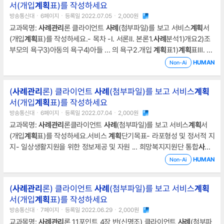
서(개입
계획
표)를 작성하세요
강심리,정서적 건강1.) 아들 :알코올중독2) 손자:ADHD
방송통신대ㆍ6페이지ㆍ등록일 2022.07.05ㆍ2,000원
교과목명:
사례
관리
론 클라이언트
사례
(첨부파일)를 보고 서비스
계획
서
(개입
계획
표)를 작성하세요.- 목차 -Ⅰ. 서론Ⅱ. 본론1.
사례
분석1)개요2)조
부모의 욕구3)아동의 욕구4)아들 ... 의 욕구2.개입
계획
표1)
계획
표Ⅲ. 결
론1.배운 점 및 느낀 점Ⅳ. 참고문헌Ⅰ. 서론사회에 있어서 가장 기본이 되
HUMAN
Non-Ai
는 가족이 생활양식과 가치관의 변화에 따라서 기본적인 욕구를 충족 ...
질병과 심신장애 등으로 생계를 유지하는 것이 곤란한 18세 미만의 가정
(
사례
관리
론) 클라이언트
사례
(첨부파일)를 보고 서비스
계획
을 책임지는 소년소녀가장이 조부모가 동거하는 경우도 역시 매우 많을
서(개입
계획
표)를 작성하세요
것이라고 추정한다.Ⅱ. 본론1.
사례
분석1
방송통신대ㆍ6페이지ㆍ등록일 2022.07.04ㆍ2,000원
교과목명:
사례
관리
론클라이언트
사례
(첨부파일)를 보고 서비스
계획
서
(개입
계획
표)를 작성하세요.서비스
계획
단기목표- 라포형성 및 정서적 지
지- 일상생활지원을 위한 정보제공 및 자원 ... 희망복지지원단 통합
사례
관리
자가 광주시 건강가정지원센터에 관련된 서류를 준비하여 신청하였
HUMAN
Non-Ai
고 처음엔 주 3회 제공했지만 주 5회로 확대해서 서비스가 제공되었다.
가장 심각하게 도움의 손 ... . 상담에서 상담자 역량은 내담자의 호소문제
(
사례
관리
론) 클라이언트
사례
(첨부파일)를 보고 서비스
계획
를 어떻게 개입할지 구체적으로
계획
과 방법을 실시하는 것이 중요하다.
서(개입
계획
표)를 작성하세요
뛰어난 상담자는 내담자와 대화 과정을 능숙하게 조절하고 적절한 시기
방송통신대ㆍ7페이지ㆍ등록일 2022.06.29ㆍ2,000원
교과목명:
사례
관리
론 11포인트 4장 반(신명조) 클라이언트
사례
(첨부파