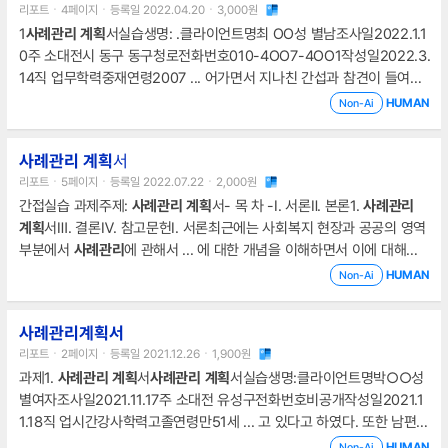
리포트ㆍ4페이지ㆍ등록일 2022.04.20ㆍ3,000원
성하며, 이를 서술하고자 한다.Ⅱ. 본론1
1
사례
관리
계획
서실습생명: .클라이언트명최 OO성 별남조사일2022.1.1
0주 소대전시 동구 동구청로전화번호010-4OO7-4OO1작성일2022.3.
14직 업무학력중재연령2007 ... 어가면서 지나친 간섭과 참견이 들여나
갈 수 있도록 노력하겠음.4. 개입
계획
욕구결과목표세부목표표적체계개
HUMAN
Non-Ai
입전략 및 수행방법비고(역할분담 등)최OO(가명)가 주위사람과 지도교
사에게 받
사례
관리
계획
서
리포트ㆍ5페이지ㆍ등록일 2022.07.22ㆍ2,000원
간접실습 과제주제:
사례
관리
계획
서- 목 차 -Ⅰ. 서론Ⅱ. 본론1.
사례
관리
계획
서Ⅲ. 결론Ⅳ. 참고문헌Ⅰ. 서론최근에는 사회복지 현장과 공공의 영역
부분에서
사례
관리
에 관해서 ... 에 대한 개념을 이해하면서 이에 대해서
사례
관리
서비스
계획
서를 작성할 수 있도록 한다.Ⅱ. 본론1.
사례
관리
계획
HUMAN
Non-Ai
서1)
사례
관리
대상자 선정 이유대상자 이름 : 황**해당 ct ... 관심이 크게
확대되고 있는 것을 볼 수 있다. 노인복지 분야나 장애인복지 분야, 아동
사례관리계획서
과 청소년복지 분야, 자활 분야 그리고 지역사회복지관을 포함하여 민간
리포트ㆍ2페이지ㆍ등록일 2021.12.26ㆍ1,900원
사례
관리
와 시·군·구
과제1.
사례
관리
계획
서
사례
관리
계획
서실습생명:클라이언트명박○○성
별여자조사일2021.11.17주 소대전 유성구전화번호비공개작성일2021.1
1.18직 업시간강사학력고졸연령만51세 ... 고 있다고 하였다. 또한 남편이
시부모댁에 집중하고 있어 자신에게 소홀히 하고 짐을 맡기는 것 같아 체
HUMAN
Non-Ai