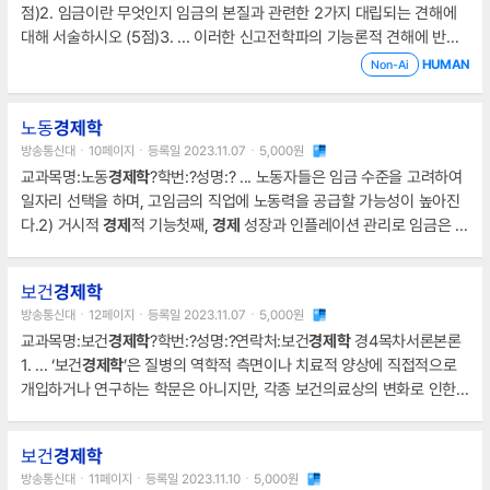
점)2. 임금이란 무엇인지 임금의 본질과 관련한 2가지 대립되는 견해에
대해 서술하시오 (5점)3. ... 이러한 신고전학파의 기능론적 견해에 반해
갈등론에 기반하고 있는 마르크스 학파의 견해는 신고전학파와는 정반대
HUMAN
Non-Ai
의 입장으로 노동력의 가치를 화폐로 반영했다는 입장을 보이고 있으며
임금을 ... 국민
경제
적 입장에서 노사관계를 인식하고 노사정 3자의 협력
노동
경제학
적 관계를 중시하는 특징을 보인다.7.
방송통신대ㆍ10페이지ㆍ등록일 2023.11.07ㆍ5,000원
교과목명:노동
경제학
?학번:?성명:? ... 노동자들은 임금 수준을 고려하여
일자리 선택을 하며, 고임금의 직업에 노동력을 공급할 가능성이 높아진
다.2) 거시적
경제
적 기능첫째,
경제
성장과 인플레이션 관리로 임금은 거
시적
경제
... 노동시장은 사회,
경제
적 요인에 영향을 많이 받는다.
보건
경제학
방송통신대ㆍ12페이지ㆍ등록일 2023.11.07ㆍ5,000원
교과목명:보건
경제학
?학번:?성명:?연락처:보건
경제학
경4목차서론본론
1. ... ‘보건
경제학
’은 질병의 역학적 측면이나 치료적 양상에 직접적으로
개입하거나 연구하는 학문은 아니지만, 각종 보건의료상의 변화로 인한
자원의 추가적 배분이나 사회계층 간의 공평한 접근에 ...
경제
성평가 방
법론 (25점)2-1. 자원이 제한되어 있는 상황에서 한정된 자원을 어디에
보건
경제학
배분할지는 중요한 문제이다.
방송통신대ㆍ11페이지ㆍ등록일 2023.11.10ㆍ5,000원