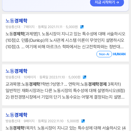
지금 시작하기 →
노동
경제학
방송통신대ㆍ7페이지ㆍ등록일 2021.11.11ㆍ5,000원
노동
경제학
[과제명]1. 노동시장이 지니고 있는 특수성에 대해 서술하시오
(10점)2. 던롭(Dunlop)의 노사관계 시스템 이론이 무엇인지 설명하시오
(10점)3. ... 여기에 비해 마르크스 학파에서는 신고전학파와는 정반대의
입장으로 노동력의 가치를 화폐로 반영했다는 입장이다. ... 임금의 본질
HUMAN
Non-Ai
에 대해 대립되는 두 가지 견해는 신고전학파와 갈등론에 기반하고 있는
마르크스 학파를 들 수 있다.
노동
경제학
방송통신대ㆍ10페이지ㆍ등록일 2023.11.10ㆍ5,000원
교과목명:노동
경제학
?학번:?성명:? ... 연락처:노동
경제학
경제
3목차1)
일반적인 재화시장과는 다른 노동시장의 특수성에 대해 설명하시오(6점)
2) 완전경쟁시장에서 기업의 단기 노동수요는 어떻게 결정되는지 설명하
시오.(6점) ... 이는 노동시장이 자본주의
경제
의 핵심적인 요소라는 점을
강조하는 것이다. 완전경쟁시장에서 기업은 노동시장에서 노동을 구입하
노동
경제학
는 수요자이다.
방송통신대ㆍ9페이지ㆍ등록일 2022.11.10ㆍ5,000원
노동
경제학
1목차1. 노동시장이 지니고 있는 특수성에 대해 서술하시오 (4