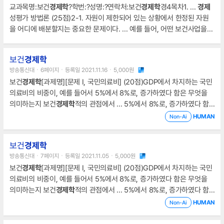
교과목명:보건
경제학
?학번:?성명:?연락처:보건
경제학
경4목차1. ...
경제
성평가 방법론 (25점)2-1. 자원이 제한되어 있는 상황에서 한정된 자원
을 어디에 배분할지는 중요한 문제이다. ... 예를 들어, 어떤 보건사업을
평가하여 우선 순위를 정하기 위해 사용되는
경제
성평가 방법론 중 비용-
효과 분석에 대하여 설명하세요. (10점)2-2.
보건
경제학
방송통신대ㆍ6페이지ㆍ등록일 2021.11.16ㆍ5,000원
보건
경제학
[과제명][문제 I, 국민의료비] (20점)GDP에서 차지하는 국민
의료비의 비중이, 예를 들어서 5%에서 8%로, 증가하였다 함은 무엇을
의미하는지 보건
경제학
적의 관점에서 ... 5%에서 8%로, 증가하였다 함
은 무엇을 의미하는지 보건
경제학
적의 관점에서 그 의미를 짚어 보실래
HUMAN
Non-Ai
요? ... 신약의 제약사 요구 가격이 적정한지 어떤지를 판단하고자 한다면,
정부는 (예를 들어 우리나라의 경우 식약처나 건강보험공단이)
경제학
적
보건
경제학
으로 어떠한 분석의 틀을 사용하여 접근할 수 있을까
방송통신대ㆍ7페이지ㆍ등록일 2021.11.05ㆍ5,000원
보건
경제학
[과제명][문제 I, 국민의료비] (20점)GDP에서 차지하는 국민
의료비의 비중이, 예를 들어서 5%에서 8%로, 증가하였다 함은 무엇을
의미하는지 보건
경제학
적의 관점에서 ... 5%에서 8%로, 증가하였다 함
은 무엇을 의미하는지 보건
경제학
적의 관점에서 그 의미를 짚어 보실래
HUMAN
Non-Ai
요? ... 즉 이번 코로나19 백신 구매에 있어서 가격 결정 요인은 보건
경제
학
에서 말하는 비용 대비 효과 측면보다 오로지 .