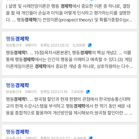
) 설명 및 사례전망이론은 행동
경제학
에서 중요한 이론 중 하나로, 결정
을 할 때 개인들이 손실과 이익을 어떻게 인식하고 평가하는지를 설명한
다. ... 행동
경제학
(1) 전망이론(prospect theory) 및 확률가중함수(pro
bability)에 대하여 설명하고, 수업시간에 다룬 예시 이외에 전망이론과
확률가중함수로 설명할 수 있는 ... 전망이론(Prospect Theory)은 행동
행동
경제학
경제학
에서 개발된 이론으로, 개인들이 선택을 할 때 그 결과에 대한 손실
방송통신대ㆍ9페이지ㆍ등록일 2023.05.12ㆍ5,000원
과 이득을 다르게 인식하고 평가한다는 가정에 기반한다.
행동
경제학
1. ... 15점)목차서론본론1, 행동
경제학
의 핵심 개념2. ... 이를
통해 행동
경제학
에서는 인간의 행동을 이해하고 예측할 수 있다.(3) 게임
이론게임이론은
경제학
에서 중요한 개념 중 하나로, 상호작용하는 다수의
개체(플레이어)들이 선택할 수 있는
행동
경제학
방송통신대ㆍ5페이지ㆍ등록일 2023.11.16ㆍ7,000원
행동
경제학
1. ... 쌍곡형 할인과 현재 편향의 관점에서 한국방송통신대학
교의 현재 수강시스템을 부석하고 행동
경제학
에서 한 학기 동안 배운 내
용을 종합적으로 활용하여 개선방안을 제시해보라.쌍곡형 할인이란 ... 예
를 들어, 쌍곡형 할인을 고려하여 미래에 발생하는 보상의 가치를 높이는
방법이나, 현재 편향을 고려하여 단기적인 유인을 제공하는 방법 등이 이
행동
경제학
에 해당된다.행동
경제학
의 쌍곡선 할인
방송통신대ㆍ7페이지ㆍ등록일 2025.03.23ㆍ4,000원