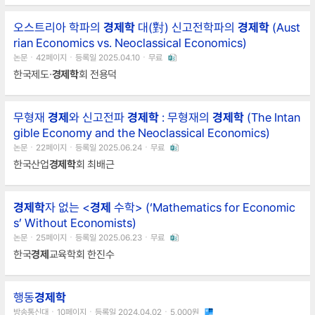
효용극대화기업의 생산과 이윤극대화소득분배국민소득 인플레이션실업
국제수지
경제
성장- 실증
경제학
과 규범
경제학
: 가치판단에 따른 구분ㅇ
오스트리아 학파의
경제학
대(對) 신고전학파의
경제학
(Aust
실증
경제학
rian Economics vs. Neoclassical Economics)
논문ㆍ42페이지ㆍ등록일 2025.04.10ㆍ무료
한국제도∙
경제학
회 전용덕
무형재
경제
와 신고전파
경제학
: 무형재의
경제학
(The Intan
gible Economy and the Neoclassical Economics)
논문ㆍ22페이지ㆍ등록일 2025.06.24ㆍ무료
한국산업
경제학
회 최배근
경제학
자 없는 <
경제
수학> (‘Mathematics for Economic
s’ Without Economists)
논문ㆍ25페이지ㆍ등록일 2025.06.23ㆍ무료
한국
경제
교육학회 한진수
행동
경제학
방송통신대ㆍ10페이지ㆍ등록일 2024.04.02ㆍ5,000원