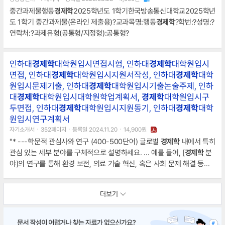
중간과제물행동
경제학
2025학년도 1학기한국방송통신대학교2025학년
도 1학기 중간과제물(온라인 제출용)?교과목명:행동
경제학
?학번:?성명:?
연락처:?과제유형(공통형/지정형):공통형?
인하대
경제학
대학원입시면접시험, 인하대
경제학
대학원입시
면접, 인하대
경제학
대학원입시지원서작성, 인하대
경제학
대학
원입시문제기출, 인하대
경제학
대학원입시기출논술주제, 인하
대
경제학
대학원입시대학원학업계획서,
경제학
대학원입시구
두면접, 인하대
경제학
대학원입시지원동기, 인하대
경제학
대학
원입시연구계획서
자기소개서ㆍ352페이지ㆍ등록일 2024.11.20ㆍ14,900원
"* ---학문적 관심사와 연구 (400-500단어) 글로벌
경제학
내에서 특히
관심 있는 세부 분야를 구체적으로 설명하세요. ... 예를 들어, [
경제학
분
야]의 연구를 통해 환경 보전, 의료 기술 혁신, 혹은 사회 문제 해결 등에
어떤 영향을 끼칠 수 있는지에 대한 가능성을 탐색하는 것이 중요합니다.
종합하면, ... 이러한 요소들을 고려하여 나의 선택이 어떤 의미를 갖는지
더보기
를 명확하게 설명하는 것이 중요합니다.글로벌
경제학
(Global Economi
cs) 프로그램 지원서를 위한 매력적인 자기소개서를