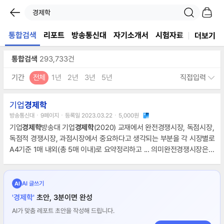
통합검색
리포트
방송통신대
자기소개서
시험자료
논문
표지
더보기
통합검색
293,733건
기간
전체
1년
2년
3년
5년
직접입력
기업
경제학
방송통신대ㆍ9페이지ㆍ등록일 2023.03.22ㆍ5,000원
기업
경제학
방송대 기업
경제학
(2020) 교재에서 완전경쟁시장, 독점시장,
독점적 경쟁시장, 과점시장에서 중요하다고 생각되는 부분을 각 시장별로
A4기준 1매 내외(총 5매 이내)로 요약정리하고 ... 의미완전경쟁시장은
경제학
에서 가장 이상적인 시장 구조로, 다음과 같은 특징을 갖는다. ...
심지어 자유 시장
경제
의 본산인 미국에서도 시장을 교란하는 독점 행위
는 엄격하게 처벌된다.5, 독점적 경쟁시장의 의미독점적 경쟁시장은
경제
AI 글쓰기
AI
학
에서 기업들이 시장에서 독점적인 지위를 가지고
'경제학'
초안, 3분이면 완성
AI가 맞춤 레포트 초안을 작성해 드립니다.