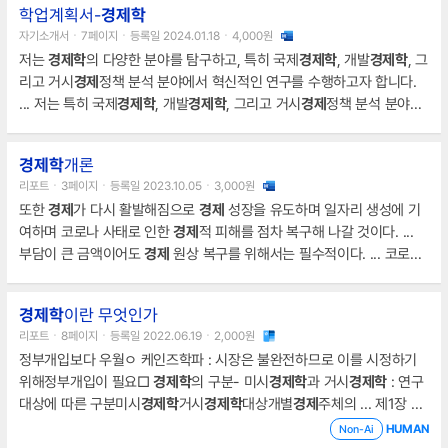
학업계획서-
경제학
자기소개서ㆍ7페이지ㆍ등록일 2024.01.18ㆍ4,000원
저는
경제학
의 다양한 분야를 탐구하고, 특히 국제
경제학
, 개발
경제학
, 그
리고 거시
경제
정책 분석 분야에서 혁신적인 연구를 수행하고자 합니다.
... 저는 특히 국제
경제학
, 개발
경제학
, 그리고 거시
경제
정책 분석 분야에
서 혁신적인 연구를 수행하고, 이를 통해
경제학
의 학문적 발전에 기여하
고자 합니다. ... 저는 특히 국제
경제학
, 개발
경제학
, 그리고 거시
경제
정책
경제학
개론
분석에 관심이 있으며, 이러한 분야에서 혁신적인 연구를 수행하여
경제
리포트ㆍ3페이지ㆍ등록일 2023.10.05ㆍ3,000원
학
의 학문적 발전에 기여하고자 합니다.
또한
경제
가 다시 활발해짐으로
경제
성장을 유도하며 일자리 생성에 기
여하며 코로나 사태로 인한
경제
적 피해를 점차 복구해 나갈 것이다. ...
부담이 큰 금액이어도
경제
원상 복구를 위해서는 필수적이다. ... 코로나
로 인해서 심각한
경제
적 타격을 입었으며 이로 인한 기업의 규모와 상관
없이
경제
적 및 공급망, 자원에 대한 피해, 일자리 소실, 인플레이션, 금리
경제학
이란 무엇인가
인상 등의 여러 2차, 3차
리포트ㆍ8페이지ㆍ등록일 2022.06.19ㆍ2,000원
정부개입보다 우월ㅇ 케인즈학파 : 시장은 불완전하므로 이를 시정하기
위해정부개입이 필요□
경제학
의 구분- 미시
경제학
과 거시
경제학
: 연구
대상에 따른 구분미시
경제학
거시
경제학
대상개별
경제
주체의 ... 제1장
경
제학
이란 무엇인가?1. ...
경제
행위국민
경제
전체 현상내용가계의 소비와
HUMAN
Non-Ai