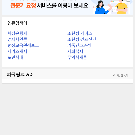
연관검색어
학점은행제
조현병 케이스
경제학원론
조현병 간호진단
평생교육원레포트
가족간호과정
자기소개서
사회복지
노인학대
무역학개론
파워링크
AD
신청하기