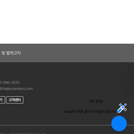
 및 법적고지
) 890-3333
@happycampus.com
하기
고객센터
5분 완성!
“
E
a
EasyAI 쉬운 글쓰기 현실이 됩니다.
s
y
A
I
가
작
성