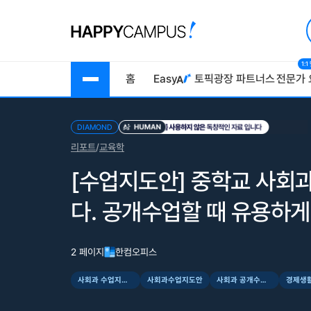
1:
홈
Easy
토픽광장
파트너스
전문가 
DIAMOND
리포트
/
교육학
[수업지도안] 중학교 사회
다. 공개수업할 때 유용하게
2 페이지
한컴오피스
사회과 수업지도안
사회과수업지도안
사회과 공개수업지도안