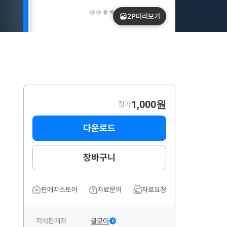
2P
미리보기
1,000원
정가
다운로드
장바구니
판매자스토어
자료문의
자료요청
지식판매자
글모이
D