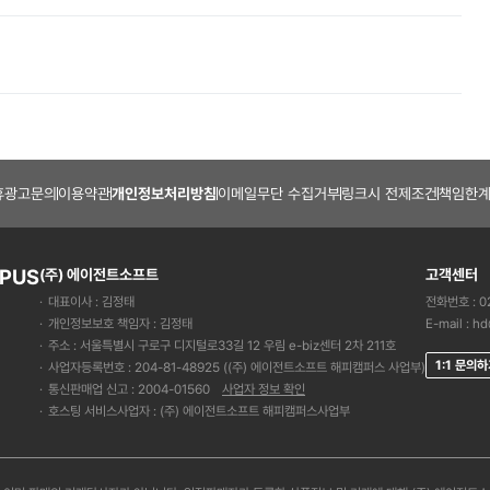
휴광고문의
이용약관
개인정보처리방침
이메일무단 수집거부
링크시 전제조건
책임한계
PUS
(주) 에이전트소프트
고객센터
대표이사 : 김정태
전화번호 : 02
개인정보보호 책임자 : 김정태
E-mail :
hd
주소 : 서울특별시 구로구 디지털로33길 12 우림 e-biz센터 2차 211호
1:1 문의
사업자등록번호 : 204-81-48925 ((주) 에이전트소프트 해피캠퍼스 사업부)
통신판매업 신고 : 2004-01560
사업자 정보 확인
호스팅 서비스사업자 : (주) 에이전트소프트 해피캠퍼스사업부