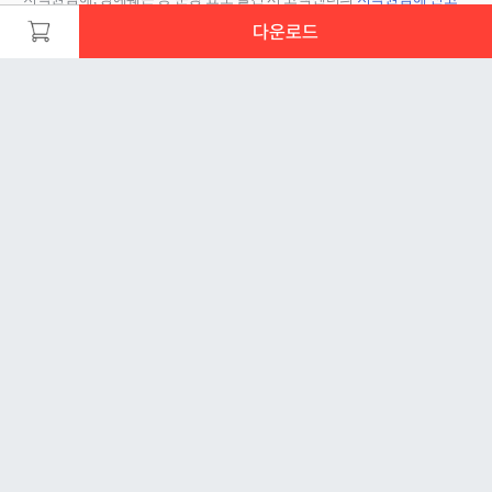
센터
를 이용해 주시기 바랍니다.
다운로드
문서 초안을 생성해주는 EasyAI
이런 노하우도 있어요!
더보기
비언유주얼
안녕하세요 해피캠퍼스의 20년의 운영 노하우를 이용하여 당
대기업 면접관이 알려주는 면접 합격 비법
신만의 초안을 만들어주는 EasyAI 입니다.
회사ㆍ20페이지ㆍ
13,000원
-
주제만 입력하면 AI가 방대한 정보를 재가공하여, 최적의 목
차와 내용을 자동으로 만들어 드립니다.
AcubenS
생성
제약문서관리시스템
프레젠테이션ㆍ63페이지ㆍ
7,900원
신행학
보험상품판매 거절처리멘트대응내용