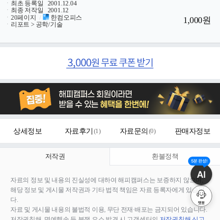
ㆍ
최초 등록일
2001.12.04
ㆍ
최종 저작일
2001.12
ㆍ
20페이지
/
한컴오피스
1,000원
ㆍ
리포트 > 공학/기술
상세정보
자료후기
(
1
)
자료문의
(
0
)
판매자정보
저작권
환불정책
5분 완성!
AI
자료의 정보 및 내용의 진실성에 대하여 해피캠퍼스는 보증하지 않으며,
해당 정보 및 게시물 저작권과 기타 법적 책임은 자료 등록자에게 있습니
다.
챗봇
자료 및 게시물 내용의 불법적 이용, 무단 전재∙배포는 금지되어 있습니다.
저작권침해, 명예훼손 등 분쟁 요소 발견 시 고객센터의
저작권침해 신고