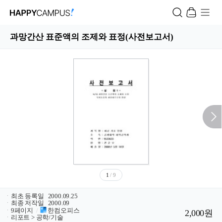
과망간산 표준액의 조제와 표정(사전보고서)
1
/ 9
ㆍ
최초 등록일
2000.09.25
ㆍ
최종 저작일
2000.09
ㆍ
9페이지
/
한컴오피스
2,000원
ㆍ
리포트 > 공학/기술