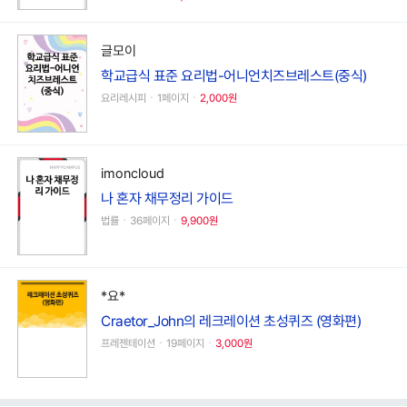
글모이
학교급식 표준 요리법-어니언치즈브레스트(중식)
요리레시피ㆍ1페이지ㆍ
2,000원
imoncloud
나 혼자 채무정리 가이드
법률ㆍ36페이지ㆍ
9,900원
*요*
Craetor_John의 레크레이션 초성퀴즈 (영화편)
프레젠테이션ㆍ19페이지ㆍ
3,000원