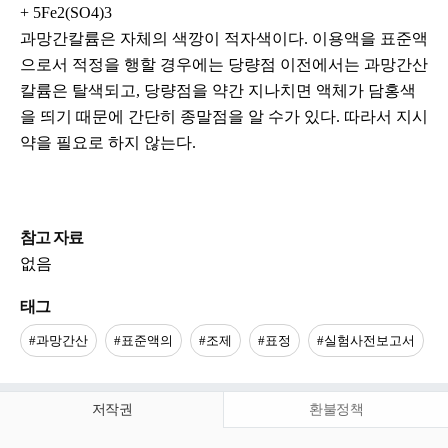
+ 5Fe2(SO4)3
과망간칼륨은 자체의 색깡이 적자색이다. 이용액을 표준액
으로서 적정을 행할 경우에는 당량점 이전에서는 과망간산
칼륨은 탈색되고, 당량점을 약간 지나치면 액체가 담홍색
을 띄기 때문에 간단히 종말점을 알 수가 있다. 따라서 지시
약을 필요로 하지 않는다.
참고 자료
없음
태그
#과망간산
#표준액의
#조제
#표정
#실험사전보고서
저작권
환불정책