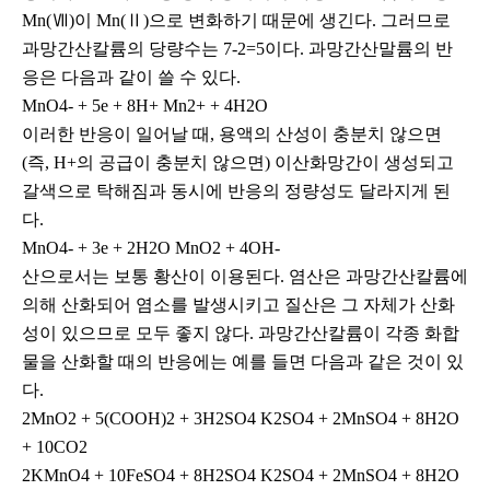
Mn(Ⅶ)이 Mn(Ⅱ)으로 변화하기 때문에 생긴다. 그러므로
과망간산칼륨의 당량수는 7-2=5이다. 과망간산말륨의 반
응은 다음과 같이 쓸 수 있다.
MnO4- + 5e + 8H+ Mn2+ + 4H2O
이러한 반응이 일어날 때, 용액의 산성이 충분치 않으면
(즉, H+의 공급이 충분치 않으면) 이산화망간이 생성되고
갈색으로 탁해짐과 동시에 반응의 정량성도 달라지게 된
다.
MnO4- + 3e + 2H2O MnO2 + 4OH-
산으로서는 보통 황산이 이용된다. 염산은 과망간산칼륨에
의해 산화되어 염소를 발생시키고 질산은 그 자체가 산화
성이 있으므로 모두 좋지 않다. 과망간산칼륨이 각종 화합
물을 산화할 때의 반응에는 예를 들면 다음과 같은 것이 있
다.
2MnO2 + 5(COOH)2 + 3H2SO4 K2SO4 + 2MnSO4 + 8H2O
+ 10CO2
2KMnO4 + 10FeSO4 + 8H2SO4 K2SO4 + 2MnSO4 + 8H2O