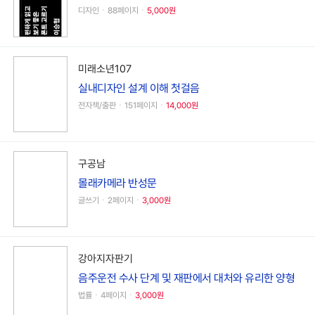
디자인ㆍ88페이지ㆍ
5,000원
미래소년107
실내디자인 설계 이해 첫걸음
전자책/출판ㆍ151페이지ㆍ
14,000원
구공남
몰래카메라 반성문
글쓰기ㆍ2페이지ㆍ
3,000원
강아지자판기
음주운전 수사 단계 및 재판에서 대처와 유리한 양형
법률ㆍ4페이지ㆍ
3,000원