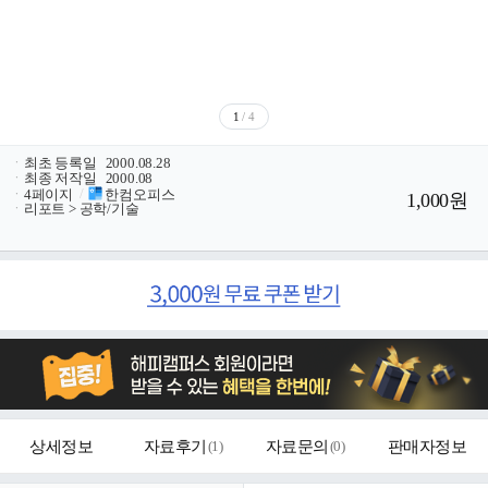
1
/ 4
ㆍ
최초 등록일
2000.08.28
ㆍ
최종 저작일
2000.08
ㆍ
4페이지
/
한컴오피스
1,000원
ㆍ
리포트 > 공학/기술
상세정보
자료후기
(
1
)
자료문의
(
0
)
판매자정보