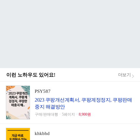
이런 노하우도 있어요!
더보기
PSY587
2023 쿠팡개선계획서, 쿠팡계정정지, 쿠팡판매
중지 해결방안
구매/판매대행ㆍ5페이지ㆍ
8,900원
khkbhd