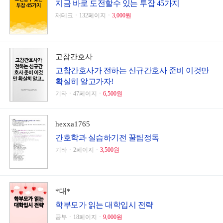
지금 바로 도전할수 있는 투잡 45가지
재테크ㆍ132페이지ㆍ
3,000원
고참간호사
고참간호사가 전하는 신규간호사 준비 이것만
확실히 알고가자!
기타ㆍ47페이지ㆍ
6,500원
hexxa1765
간호학과 실습하기전 꿀팁정독
기타ㆍ2페이지ㆍ
3,500원
*대*
학부모가 읽는 대학입시 전략
공부ㆍ18페이지ㆍ
9,000원