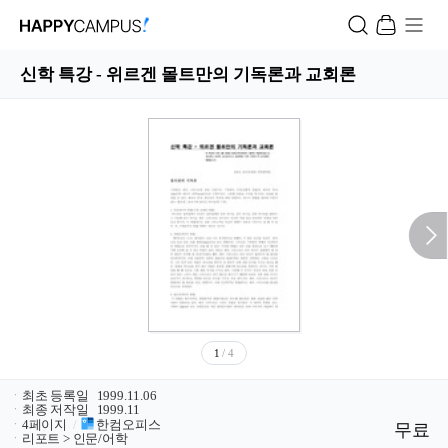
신학 특강 - 위르겐 몰트만의 기독론과 교회론
1
/ 4
ㆍ
최초 등록일
1999.11.06
ㆍ
최종 저작일
1999.11
ㆍ
4페이지
/
한컴오피스
무료
ㆍ
리포트 > 인문/어학