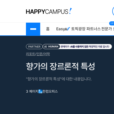
1:
홈
Easy
토픽광장
파트너스
전문가 
PARTNER
리포트
/
인문/어학
향가의 장르론적 특성
"향가의 장르론적 특성"에 대한 내용입니다.
3 페이지
한컴오피스