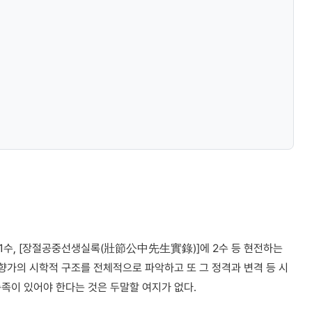
 11수, [장절공중선생실록(壯節公中先生實錄)]에 2수 등 현전하는
 향가의 시학적 구조를 전체적으로 파악하고 또 그 정격과 변격 등 시
족이 있어야 한다는 것은 두말할 여지가 없다.