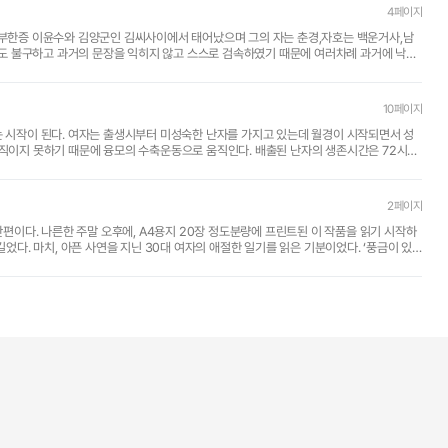
4페이지
 호부한증 이윤수와 김양군인 김씨사이에서 태어났으며 그의 자는 춘경,자호는 백운거사,남
도 불구하고 과거의 문장을 익히지 않고 스스로 검속하였기 때문에 여러차례 과거에 낙방
10페이지
있는데 월경이 시작되면서 성
움직이지 못하기 때문에 융모의 수축운동으로 움직인다. 배출된 난자의 생존시간은 72시간
2페이지
 단편이다. 나른한 주말 오후에, A4용지 20장 정도분량에 프린트된 이 작품을 읽기 시작하
. 마치, 아픈 사연을 지닌 30대 여자의 애절한 일기를 읽은 기분이었다. ‘풍금이 있