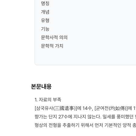
명칭
개념
유형
기능
문학사적 의의
문학적 가치
본문내용
1. 자료의 부족
[삼국유사(三國遺事)]에 14수, [균여전(均如傳)]에
향가는 단지 27수에 지나지 않는다. 일세를 풍미했던
형상의 전형을 추출하기 위해서 먼저 기본적인 양적 충