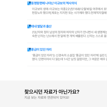
동명왕편에 나타난 이규보의 역사의식
이규보의 생애-이규보는 의종22년(1168)12월16일 여주에서
헌장노라 했으며,제호는 지지헌 또는 사가제라 했다.천재적자질에
하고 죽림고회에 참석하며 김인로,임춘등과 사귀게 된다. 22세때..
태내 발달과 출산
(1)난자와 정자 남성의 정자와 여자의 난자가 만나면서 새 생명체는 시작이 된다. 여자는 출생시부터 미성숙한 난자를 가지고 
숙한 난자는 난소에서 한 달에 한 개씩 배출된다. 난자는 스스로 
이다. 올챙이 모양을 한 정자는 난자의 40분의 1..
풍금이 있던 자리
‘풍금이 있던 자리’는 신경숙의 소설집 ‘풍금이 있던 자리’에 실린
였다. 단편이어서 다 읽는데 1시간 남짓 걸렸지만, 그 여운은 매우 길었다
던 자리’는 20대로 추정되는 젊은..
찾으시던 자료가 아닌가요?
지금 보는 자료와 연관되어 있어요!