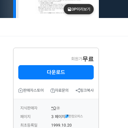
3P
미리보기
무료
회원가
다운로드
판매자스토어
자료문의
링크복사
지식판매자
*O
P
페이지
3 페이지
한컴오피스
최초등록일
1999.10.20