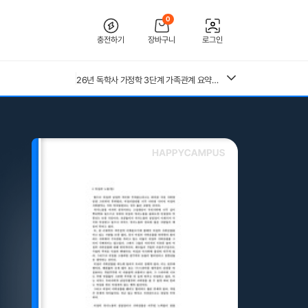
0
충전하기
장바구니
로그인
[2026 합격인증O] 전북대학교병원 간호사 채용 대비 필기+면접 기출 정리
26년 독학사 가정학 3단계 가족관계 요약본(24,25년 시험 복기내용 추가)
[수자무, 직무 150 문답 0]2027 대비 2026 한양대학교병원(서울) 신규 간호사 최종합격 AII IN ONE 대비서 (스펙, 자기소개서, 면접 기출, 직무 150개 문답0, 합격인증0)
전북대학교병원 2027년 간호사 채용 대비 필기+면접 복원(합격인증 O)
중앙대 매경 합격 필기본 (매경테스트 독학 필수자료)
(+합격인증O) SMAT 12시간 단기 암기 요약본 (모듈 A,B,C)
근로복지공단 울산병원 간호사 상세한 면접후기 및 기출질문답변 병원정보 직무상식 80선
26년 독학사 가정학 3단계 식생활과 건강 요약본 (24,25년 시험 복기내용 추가)
수질환경기사 필기 총정리본
혈액원 간호사 최종합격 자소서