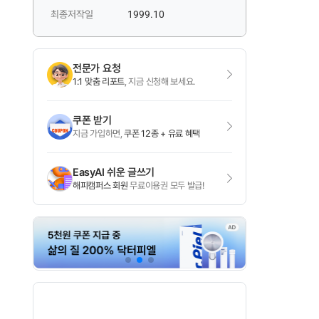
최종저작일
1999.10
전문가 요청
1:1 맞춤 리포트
, 지금 신청해 보세요.
쿠폰 받기
지금 가입하면,
쿠폰 12종 + 유료 혜택
EasyAI 쉬운 글쓰기
해피캠퍼스 회원
무료이용권 모두 발급!