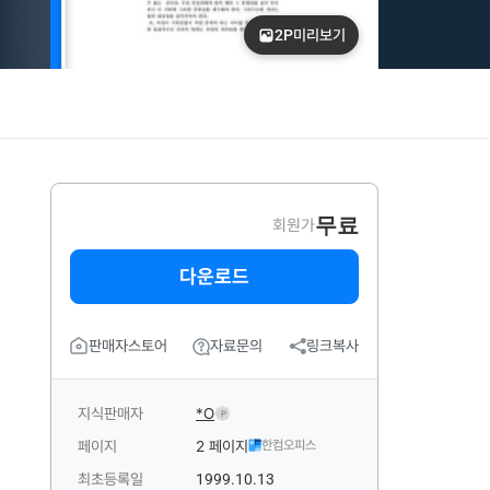
2P
미리보기
무료
회원가
다운로드
판매자스토어
자료문의
링크복사
지식판매자
*O
P
페이지
2 페이지
한컴오피스
최초등록일
1999.10.13