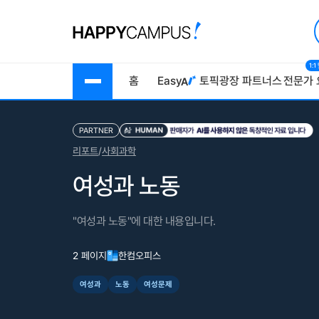
1:
홈
Easy
토픽광장
파트너스
전문가 
PARTNER
리포트
/
사회과학
여성과 노동
"여성과 노동"에 대한 내용입니다.
2 페이지
한컴오피스
여성과
노동
여성문제