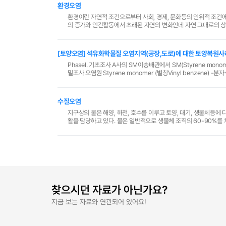
환경오염
환경이란 자연적 조건으로부터 사회, 경제, 문화등의 인위적 조건
의 증가와 인간활동에서 초래된 자연의 변화인데 자연 그대로의 상태인 
문제를 취급함에 있어서 생물학적 이론이나 실험을 중요하게 ..
[토양오염] 석유화학물질 오염지역(공장,도로)에 대한 토양복
PhaseⅠ. 기초조사 A사의 SM이송배관에서 SM(Styrene monomer)유출로 B사 부지와 인근도로 오염 ⇒ 악취, 맨홀 뚜껑에 SM종류석 확인 PhaseⅡ. 정
수질오염
지구상의 물은 해양, 하천, 호수를 이루고 토양, 대기, 생물체등
활을 담당하고 있다. 물은 일반적으로 생물체 조직의 60-90%를
이며 생명의 근원이라고 할 수 있다.
찾으시던 자료가 아닌가요?
지금 보는 자료와 연관되어 있어요!