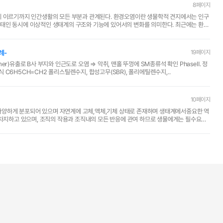
8페이지
에 이르기까지 인간생활의 모든 부분과 관계된다. 환경오염이란 생물학적 견지에서는 인구
동시에 이상적인 생태계의 구조와 기능에 있어서의 변화를 의미한다. 최근에는 환경
원사례-
19페이지
밀조사 오염원 Styrene monomer (별칭Vinyl benzene) -분자식 C6H5CH=CH2 폴리스틸렌수지, 합성고무(SBR), 폴리에틸렌수지,..
10페이지
에 다양하게 분포되어 있으며 자연계에 고체,액체,기체 상태로 존재하며 생태계에서중요한 역
 차지하고 있으며, 조직의 작용과 조직내의 모든 반응에 관여 하므로 생물에게는 필수요소