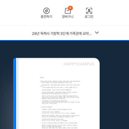
0
충전하기
장바구니
로그인
26년 독학사 가정학 3단계 가족관계 요약본(24,25년 시험 복기내용 추가)
[2026 합격인증O] 전북대학교병원 간호사 채용 대비 필기+면접 기출 정리
전북대학교병원 2027년 간호사 채용 대비 필기+면접 복원(합격인증 O)
26년 독학사 가정학 3단계 식생활과 건강 요약본 (24,25년 시험 복기내용 추가)
독학사 3단계 가정학 가족관계 기출모의고사 200제(객관식 150, 주관식 50문제)
(+합격인증O) SMAT 12시간 단기 암기 요약본 (모듈 A,B,C)
중앙대 매경 합격 필기본 (매경테스트 독학 필수자료)
독학사 3단계 가정학 식생활과건강 기출모의고사 200제(객관식 150, 주관식 50문제)
근로복지공단 울산병원 간호사 상세한 면접후기 및 기출질문답변 병원정보 직무상식 80선
독학사 3단계 가족관계 기출