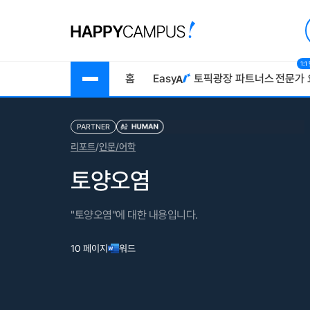
1:
홈
Easy
토픽광장
파트너스
전문가 
PARTNER
리포트
/
인문/어학
토양오염
"토양오염"에 대한 내용입니다.
10 페이지
워드