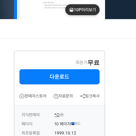
10P
미리보기
무료
회원가
다운로드
판매자스토어
자료문의
링크복사
지식판매자
*O
P
페이지
10 페이지
워드
최초등록일
1999.10.12