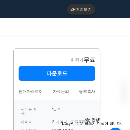
2P
미리보기
무료
회원가
다운로드
판매자스토어
자료문의
링크복사
지식판매
*O
P
자
“
E
5분 완성!
페이지
2 페이지
한컴오피스
a
EasyAI 쉬운 글쓰기 현실이 됩니다.
s
y