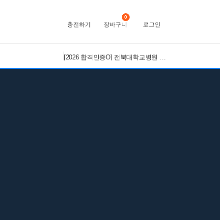
0
충전하기
장바구니
로그인
[2026 합격인증O] 전북대학교병원 간호사 채용 대비 필기+면접 기출 정리