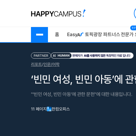
1:
홈
Easy
토픽광장
파트너스
전문가 
PARTNER
리포트
/
인문/어학
‘빈민 여성, 빈민 아동’에 
"‘빈민 여성, 빈민 아동’에 관한 문헌"에 대한 내용입니다.
11 페이지
한컴오피스