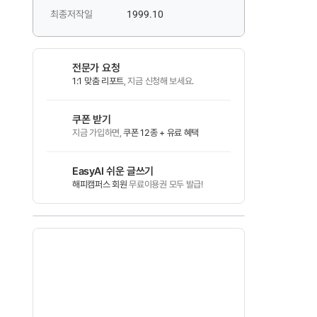
최종저작일
1999.10
전문가 요청
1:1 맞춤 리포트
, 지금 신청해 보세요.
쿠폰 받기
지금 가입하면,
쿠폰 12종 + 유료 혜택
EasyAI 쉬운 글쓰기
해피캠퍼스 회원
무료이용권 모두 발급!