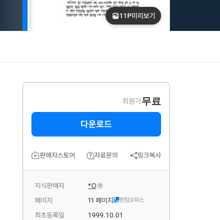
11P
미리보기
무료
회원가
다운로드
판매자스토어
자료문의
링크복사
지식판매자
*O
P
페이지
11 페이지
한컴오피스
최초등록일
1999.10.01