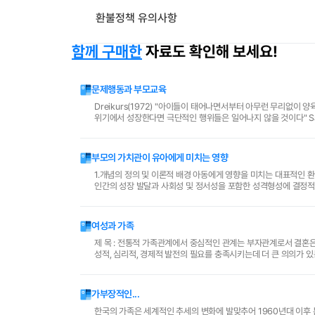
환불정책 유의사항
함께 구매한
자료도 확인해 보세요!
문제행동과 부모교육
Dreikurs(1972) "아이들이 태어나면서부터 아무런 무리없이 
위기에서 성장한다면 극단적인 행위들은 일어나지 않을 것이다" Sa
관계는 부부관계를 구심점으로 하여 형성되는데..
부모의 가치관이 유아에게 미치는 영향
1.개념의 정의 및 이론적 배경 아동에게 영향을 미치는 대표적인 환경으로 가정,사회,문화가 있다.이 가운데 가정은 사회적 관계의 가장 기초적인 환경이며
인간의 성장 발달과 사회성 및 정서성을 포함한 성격형성에 결정적
건,가치지향성,집단성격,그리고 심리적 과정으로 구분하..
여성과 가족
제 목 : 전통적 가족관계에서 중심적인 관계는 부자관계로서 결혼은 혈통계승, 가산상속자인 아들을 낳기 위한 것에 목적을 두고 있었으나 오늘날은 개인의
성적, 심리적, 경제적 발전의 필요를 충족시키는데 더 큰 의의가
조건으로 사랑과 인성이 중시되어, 그 결과 결혼 후에도..
가부장적인...
한국의 가족은 세계적인 추세의 변화에 발맞추어 1960년대 이후 본격적으로 산업화, 공 업화되면서 전통적인 가족상