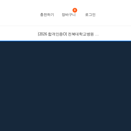
0
충전하기
장바구니
로그인
[2026 합격인증O] 전북대학교병원 간호사 채용 대비 필기+면접 기출 정리