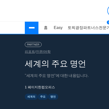
홈
Easy
토픽광장
파트너스
전문가
PARTNER
리포트
/
인문/어학
세계의 주요 명언
"세계의 주요 명언"에 대한 내용입니다.
1 페이지
한컴오피스
세계의
주요
명언