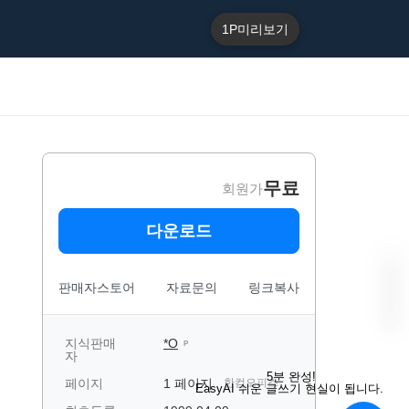
1P
미리보기
무료
회원가
다운로드
판매자스토어
자료문의
링크복사
지식판매
*O
P
자
“
E
5분 완성!
페이지
1 페이지
한컴오피스
a
EasyAI 쉬운 글쓰기 현실이 됩니다.
s
y