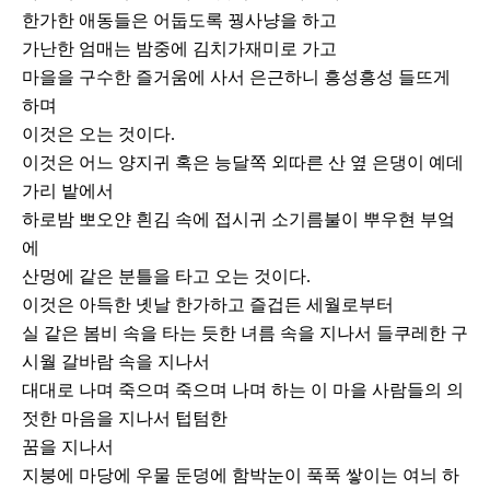
한가한 애동들은 어둡도록 꿩사냥을 하고
가난한 엄매는 밤중에 김치가재미로 가고
마을을 구수한 즐거움에 사서 은근하니 흥성흥성 들뜨게
하며
이것은 오는 것이다.
이것은 어느 양지귀 혹은 능달쪽 외따른 산 옆 은댕이 예데
가리 밭에서
하로밤 뽀오얀 흰김 속에 접시귀 소기름불이 뿌우현 부엌
에
산멍에 같은 분틀을 타고 오는 것이다.
이것은 아득한 녯날 한가하고 즐겁든 세월로부터
실 같은 봄비 속을 타는 듯한 녀름 속을 지나서 들쿠레한 구
시월 갈바람 속을 지나서
대대로 나며 죽으며 죽으며 나며 하는 이 마을 사람들의 의
젓한 마음을 지나서 텁텀한
꿈을 지나서
지붕에 마당에 우물 둔덩에 함박눈이 푹푹 쌓이는 여늬 하