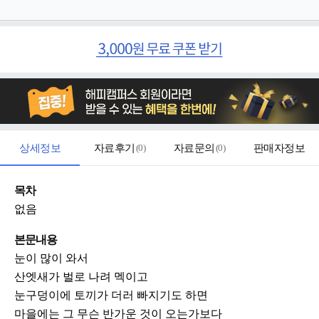
상세정보
자료후기
(
0
)
자료문의
(
0
)
판매자정보
목차
없음
본문내용
눈이 많이 와서
산엣새가 벌로 나려 멕이고
눈구덩이에 토끼가 더러 빠지기도 하면
마을에는 그 무슨 반가운 것이 오는가보다