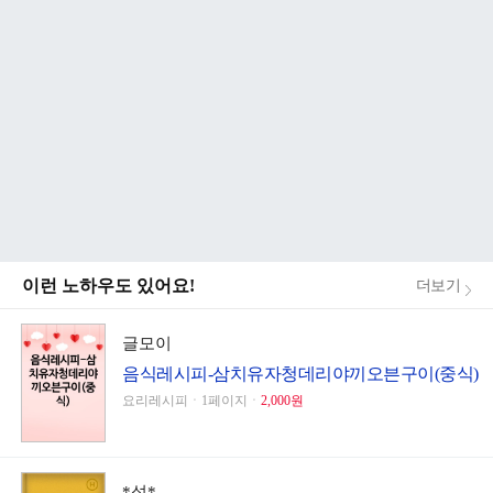
이런 노하우도 있어요!
더보기
글모이
음식레시피-삼치유자청데리야끼오븐구이(중식)
요리레시피ㆍ1페이지ㆍ
2,000원
*성*