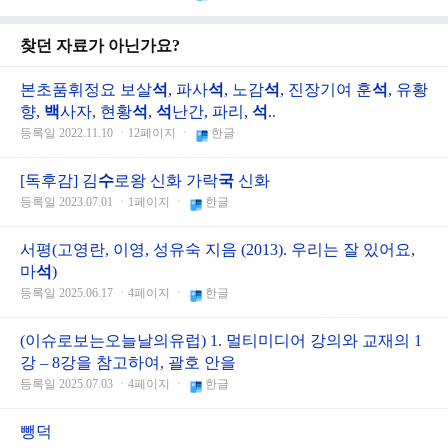
찾던 자료가 아닌가요?
본초품휘정요 보살
석
, 파사
석
, 노감
석
, 진장기여 훈
석
, 유황
향,
백
사자, 현황
석
,
석
난간, 파리,
석
..
등록일 2022.11.10 ㆍ12페이지 ㆍ
한글
[독후감] 김
수
로왕 신화 가락
국
신화
등록일 2023.07.01 ㆍ1페이지 ㆍ
한글
서평(고영란, 이영, 성유숙 지음 (2013). 우리는 잘 있어요,
마
석
)
등록일 2025.06.17 ㆍ4페이지 ㆍ
한글
(이슈로보는오늘날의유럽) 1. 멀티미디어 강의와 교재의 1
강 – 8강을 참고하여, 괄호 안을
등록일 2025.07.03 ㆍ4페이지 ㆍ
한글
뺑덕