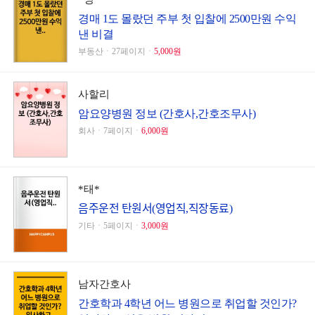
경매 1도 몰랐던 주부 첫 입찰에 2500만원 수익
낸 비결
부동산ㆍ27페이지ㆍ
5,000원
사할리
암요양병원 정보 (간호사,간호조무사)
회사ㆍ7페이지ㆍ
6,000원
*태*
음주운전 탄원서(영업직,직장동료)
기타ㆍ5페이지ㆍ
3,000원
남자간호사
간호학과 4학년 어느 병원으로 취업할 것인가?