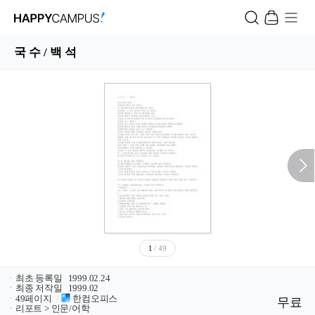
국 수 / 백 석
1
/ 49
ㆍ
최초 등록일
1999.02.24
ㆍ
최종 저작일
1999.02
ㆍ
49페이지
/
한컴오피스
무료
ㆍ
리포트 > 인문/어학