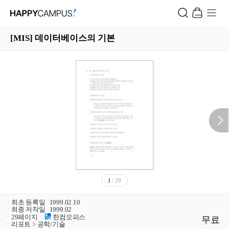
[MIS] 데이터베이스의 기본
1
/ 29
ㆍ
최초 등록일
1999.02.10
ㆍ
최종 저작일
1999.02
ㆍ
29페이지
/
한컴오피스
무료
ㆍ
리포트 > 공학/기술