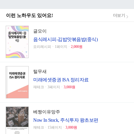
이런 노하우도 있어요!
더보기
글모이
음식레시피-김밥맛볶음밥(중식)
요리레시피ㆍ1페이지ㆍ
2,000원
털무새
미래에셋증권 ISA 정리자료
재테크ㆍ3페이지ㆍ
3,000원
베짱이유망주
Now In Stock, 주식투자 왕초보편
재테크ㆍ15페이지ㆍ
3,000원