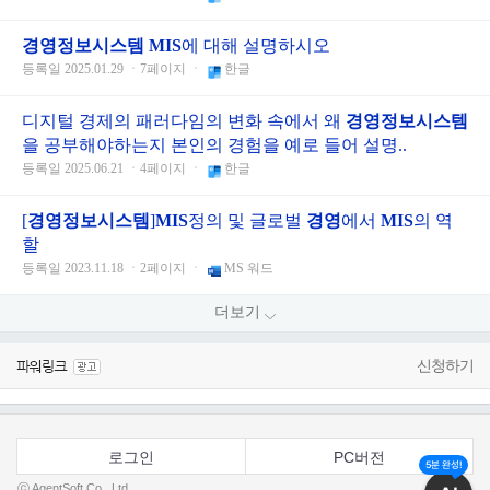
경영
정보
시스템
MIS
에 대해 설명하시오
등록일 2025.01.29 ㆍ7페이지 ㆍ
한글
디지털 경제의 패러다임의 변화 속에서 왜
경영
정보
시스템
을 공부해야하는지 본인의 경험을 예로 들어 설명..
등록일 2025.06.21 ㆍ4페이지 ㆍ
한글
[
경영
정보
시스템
]
MIS
정의 및 글로벌
경영
에서
MIS
의 역
할
등록일 2023.11.18 ㆍ2페이지 ㆍ
MS 워드
더보기
신청하기
로그인
PC버전
5분 완성!
ⓒ AgentSoft Co., Ltd.