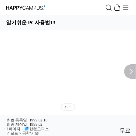
알기쉬운 PC사용법13
1
/ 1
ㆍ
최초 등록일
1999.02.10
ㆍ
최종 저작일
1999.02
ㆍ
1페이지
/
한컴오피스
무료
ㆍ
리포트 > 공학/기술