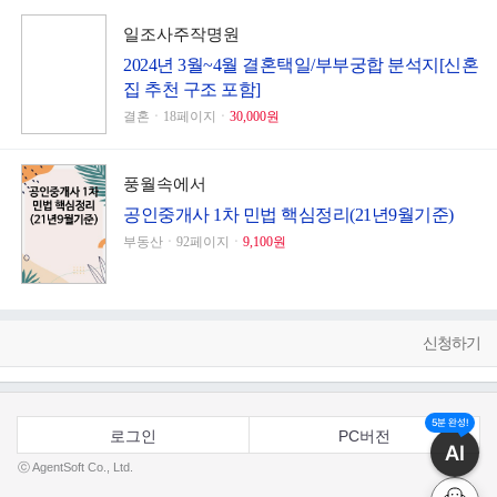
일조사주작명원
2024년 3월~4월 결혼택일/부부궁합 분석지[신혼
집 추천 구조 포함]
결혼ㆍ18페이지ㆍ
30,000원
풍월속에서
공인중개사 1차 민법 핵심정리(21년9월기준)
부동산ㆍ92페이지ㆍ
9,100원
신청하기
5분 완성!
로그인
PC버전
AI
ⓒ AgentSoft Co., Ltd.