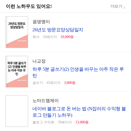
이런 노하우도 있어요!
더보기
귐댕맹이
26년도 방문요양상담일지
회사ㆍ16페이지ㆍ
10,000원
나교장
하루 5분 글쓰기(2) 인생을 바꾸는 아주 작은 루
틴
글쓰기ㆍ45페이지ㆍ
3,000원
노마드엠제이
네이버 블로그로 돈 버는 법 (N잡러의 수익형 블
로그 만들기 노하우)
블로그 수익화ㆍ59페이지ㆍ
13,000원