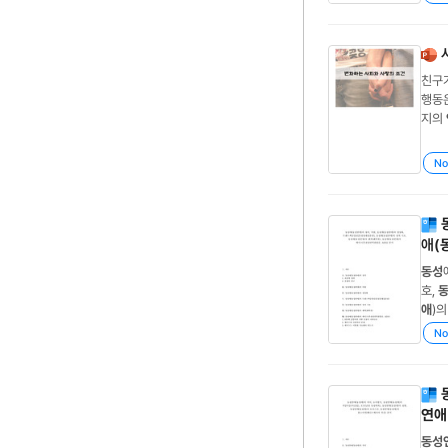
성
애
친구가
행동은 
지의
는 시
tarte
No
애(
동성
호,
애
)의
트렌
No
애
)
연애
동성