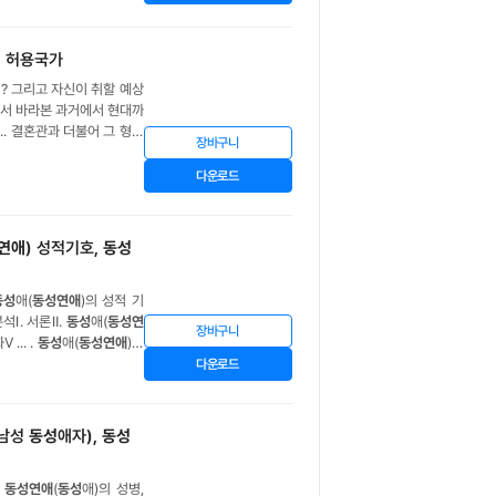
 허용국가
? 그리고 자신이 취할 예상
서 바라본 과거에서 현대까
형태
장바구니
its 자유
연애
관이 싹트다 s
다운로드
연애
) 성적기호,
동성
동성
애(
동성연애
)의 성적 기
석Ⅰ. 서론Ⅱ.
동성
애(
동성연
장바구니
 ... .
동성
애(
동성연애
)의
(팬픽션)Ⅷ.
동성
애(
동성연
다운로드
(남성
동성
애자),
동성
,
동성연애
(
동성