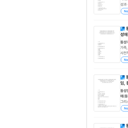
애
Ⅳ
No
성
애
동성
가족
사전적
정 환
No
족의 
임,
동성
애
(
동
그리
국, 
No
애
(
동