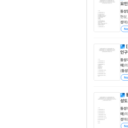
요인
동성
현상
성
애)
연애
No
허가
[
인구
동성
애
)의
(
동성
람적 
No
애
)의
성도
동성
애
)의
성
애(
동성
No