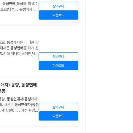
.
동성연애
(
동성
애)의 의미
장바구니
 호모(남성 ...
동성
 토마스만Ⅷ.
동성연애
(
동성
다운로드
으로,
동성
애자는 이러한 감
 의해서든
동성연애
를 하게 된
,벨기에,캐나다,스페인,남아
장바구니
게
연애
할 권리를 침해할 수
다운로드
성
애자) 동향,
동성연애
운동
동향,
동성연애
자(
동성
애자)
. 서론Ⅱ.
동성연애
자(
동성
장바구니
취향설6 ... . 가정 환경설
자)의 관련용어1. 게이(Ga
다운로드