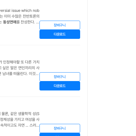
rsial issue which nob
는 이미 수많은 찬반토론의
.나는
동성연애
를 찬성한다.
동
장바구니
다운로드
가 인정해야할 또 다른 가치
하고 싶은 말은 연인끼리의 사
녀를 떠올린다. 이것 ...
장바구니
나 현재의 사회를 보면, 이
다운로드
 물론, 같은 생물학적 성(S
성 정체성을 가지고 여성을 사
속적이고도 자연 ... 스러운
장바구니
 이성애 같은 총체적 인간