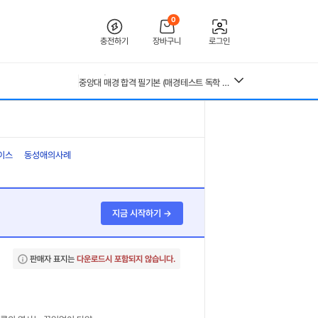
0
[2026 합격인증O] 전북대학교병원 간호사 채용 대비 필기+면접 기출 정리
충전하기
장바구니
로그인
[2026년 대비] 2025년도 분당서울대학교병원 AI면접 인증O(자세한 정리, 따성지, 투표 O)
26년 독학사 가정학 3단계 가족관계 요약본(24,25년 시험 복기내용 추가)
[수자무, 직무 150 문답 0]2027 대비 2026 한양대학교병원(서울) 신규 간호사 최종합격 AII IN ONE 대비서 (스펙, 자기소개서, 면접 기출, 직무 150개 문답0, 합격인증0)
중앙대 매경 합격 필기본 (매경테스트 독학 필수자료)
전북대학교병원 2027년 간호사 채용 대비 필기+면접 복원(합격인증 O)
근로복지공단 울산병원 간호사 상세한 면접후기 및 기출질문답변 병원정보 직무상식 80선
수질환경기사 필기 총정리본
구매자재관리 총론 25,26년 4회분 기출문제(예시문제) 40문항 및 답안(계산문제 풀이 포함)
혈액원 간호사 최종합격 자소서
이스
동성애의사례
지금 시작하기 →
판매자 표지는
다운로드시 포함되지 않습니다.