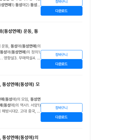
장바구니
동성연애
1)
동성
애2)
동성연
3) 이슬람적 시각Ⅴ.
동성
애
다운로드
애(
동성연애
) 운동,
동
의 운동,
동성
애(
동성연애
)의
동성
애(
동성연애
)의 정의1.
장바구니
.. . 영향설3. 무매력설4. 가
연애
)의 가족1. 일반적인 가
다운로드
,
동성연애
(
동성
애) 모
연애
(
동성
애)의 모임,
동성연
애
(
동성
애)의 역사1. 서양1)
장바구니
의 해방시대2. 고대 중국, 한
동성
애)의 정체성Ⅴ.
동성연
다운로드
,
동성연애
(
동성
애)의