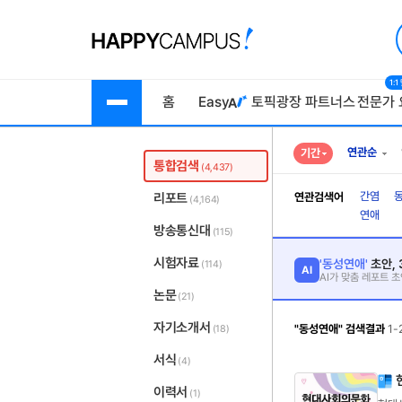
1:
홈
Easy
토픽광장
파트너스
전문가 
연관순
기간
통합검색
(4,437)
간염
리포트
연관검색어
(4,164)
연애
방송통신대
(115)
시험자료
'동성연애'
초안,
(114)
AI
AI가 맞춤 레포트 
논문
(21)
자기소개서
"동성연애" 검색결과
1-
(18)
서식
(4)
이력서
(1)