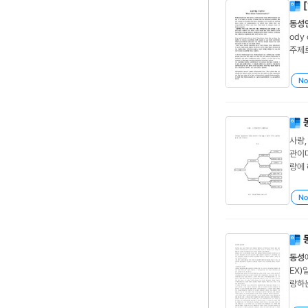
동성
성연
No
사랑,
관이
랑에
은 우
성애
No
동성
EX)
랑하
애정