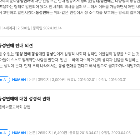
사회의 문화
동성연애
에 대한 찬성 또는 반대 입장에서 정리(찬성)
동성연애
는 다양성의 상징인
포용하는 형태로 발전되어 왔다. 전 세계의 역사를 살펴보 ... 해서 이해를 거듭하면서 어떤 
이 고민하고 발전시켰다.
동성연애
는 위와 같은 관점에서 성 소수자를 보호하는 방식의 일부이다
 할 권리를 갖는다.
동성연애
도 성이 같은 두 사람이 서로와 사랑을 나눌 때 행복을 느낄 수 있
 권리를 보장받을 수 있다. 그것이 헌법 제 10조
트
|
4페이지
|
2,500원
|
등록일 2024.02.14
동성연애
반대 의견
 수 없는 ‘
동성
연애
’
동성
애란
동성
인에게 감정적 사회적 성적인 이끌림의 감정을 느끼는 
스스로 정체화한 사람을 말한다. 일반 ... 하에 다수의 개인의 생각과 신념을 억압하는 기본권을 침해 하는게 아닌
는 생각이 든다. 현재 우리 나라에서는
동성
연애
를 한다고 해서 법으로 금지하거나 처벌하지 않
얼리티라고 부르며 게이라고도 한다. 게이는 게이프라이드를 뜻하는 것으로 성적 면에서 자
동성
애자라는 의미로 받아들여진다. 전통적으로는
동성
애
|
논문
|
3페이지
|
3,000원
|
등록일 2016.02.01
|
수정일 2016.03.31
HUMAN
n-Ai
동성연애
에 대한 성경적 견해
문학과종교학회 강엽
|
논문
|
26페이지
|
6,400원
|
등록일 2016.04.02
|
수정일 2023.04.05
HUMAN
n-Ai