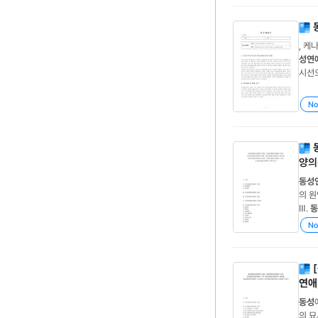
, 케
성연
시선
성
...
심으
No
양의
동성
의 원
Ⅲ.
동
혹설2
No
는 자
[
연애
동성
의 