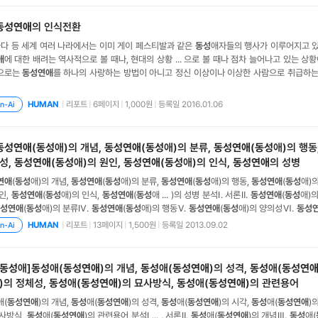
동성연애
의 인식전환
나다 등 세계 여러 나라에서는 이미 게이 페스티발과 같은
동성
애자들의 행사가 이루어지고 있
애
에 대한 배려는 역사적으로 볼 때나, 현대의 상황 ... 으로 볼 때나 점차 늘어나고 있는 
으로는
동성연애
를 하나의 사랑하는 방법이 아니고 정신 이상이나 이상한 사람으로 취급하는
연애
자를 대하는 경우가 많다. 이에 따라 연구의 목적은 이러한 잘못된 오해를 풀고
동성연애
로 그들을 대하며, 또한 우리나라 사람들이
동성연애
자에 대하
|
리포트
|
6페이지
|
1,000원
|
등록일 2016.01.06
HUMAN
n-Ai
동성연애
(
동성
애)의 개념,
동성연애
(
동성
애)의 분류,
동성연애
(
동성
애)의 행동
성,
동성연애
(
동성
애)의 원인,
동성연애
(
동성
애)의 인식,
동성연애
의 성병
연애
(
동성
애)의 개념,
동성연애
(
동성
애)의 분류,
동성연애
(
동성
애)의 행동,
동성연애
(
동성
애)
인,
동성연애
(
동성
애)의 인식,
동성연애
(
동성
애 ... )의 성병 분석Ⅰ. 서론Ⅱ.
동성연애
(
동성
애)의
성연애
(
동성
애)의 분류Ⅳ.
동성연애
(
동성
애)의 행동Ⅴ.
동성연애
(
동성
애)의 양의성Ⅵ.
동성
. 영향설3. 무매력설4. 가정 환경설5. 도피설6. 자연충돌설7. 취향설8. 유전설Ⅶ.
동성연애
|
리포트
|
13페이지
|
1,500원
|
등록일 2013.09.02
HUMAN
n-Ai
신의 성을 부정한다2
동성
애]
동성
애(
동성연애
)의 개념,
동성
애(
동성연애
)의 성격,
동성
애(
동성연
)의 정체성,
동성
애(
동성연애
)의 묘사방식,
동성
애(
동성연애
)의 관련용어
애(
동성연애
)의 개념,
동성
애(
동성연애
)의 성격,
동성
애(
동성연애
)의 시각,
동성
애(
동성연애
)
묘사방식,
동성
애(
동성연애
)의 관련용어 분석Ⅰ ... . 서론Ⅱ.
동성
애(
동성연애
)의 개념Ⅲ.
동성
애(