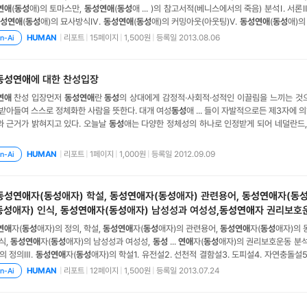
연애
(
동성
애)의 토마스만,
동성연애
(
동성
애 ... )의 참고서적(베니스에서의 죽음) 분석Ⅰ. 서론Ⅱ
성연애
(
동성
애)의 묘사방식Ⅳ.
동성연애
(
동성
애)의 커밍아웃(아웃팅)Ⅴ.
동성연애
(
동성
애)의
연애
(
동성
애)의 성병1. 임질(Gonorrhea, Clap)2. 매독(Syphilis)Ⅶ.
동성연애
(
동성
애)의
|
리포트
|
15페이지
|
1,500원
|
등록일 2013.08.06
HUMAN
n-Ai
 참고서적(베니스
동성연애
에 대한 찬성입장
연애
찬성 입장먼저
동성연애
란
동성
의 상대에게 감정적·사회적·성적인 이끌림을 느끼는 것
받아들여 스스로 정체화한 사람을 뜻한다. 대개 여성
동성
애 ... 들이 자발적으로든 제3자에
와 근거가 밝혀지고 있다. 오늘날
동성
애는 다양한 정체성의 하나로 인정받게 되어 네덜란드
공화국 ...
동성
사이에서의 사랑이 대상이 다르다는 점이 있다 해서 아무도 그들이 자유롭
 차별 할 수 없다. 또한
동성연애
를 하는 것은 개인의 자유이고 그것
|
리포트
|
1페이지
|
1,000원
|
등록일 2012.09.09
HUMAN
n-Ai
동성연애
자(
동성
애자) 학설,
동성연애
자(
동성
애자) 관련용어,
동성연애
자(
동
동성
애자) 인식,
동성연애
자(
동성
애자) 남성성과 여성성,
동성연애
자 권리보호
연애
자(
동성
애자)의 정의, 학설,
동성연애
자(
동성
애자)의 관련용어,
동성연애
자(
동성
애자)의 
식,
동성연애
자(
동성
애자)의 남성성과 여성성,
동성
...
연애
자(
동성
애자)의 권리보호운동 분석Ⅰ
의 정의Ⅲ.
동성연애
자(
동성
애자)의 학설1. 유전설2. 선천적 결함설3. 도피설4. 자연충돌설5. 
심병설8. 성적 격리9. 호르몬 비조화설10. 영향설11. 무매력설12. 유혹설Ⅳ.
동성연애
자(
동성
애
|
리포트
|
12페이지
|
1,500원
|
등록일 2013.07.24
HUMAN
n-Ai
 레즈비언(Lesbian)3