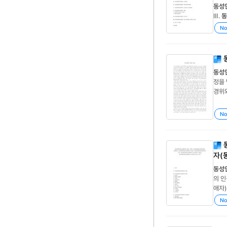
동성
Ⅲ.
동
동성
No
애)의
동성
정을 
경위
프리카
없으며
No
자(
동성
의 인
애자)
7. 
No
y)2.