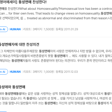
[영어에세이]
동성연애
찬성한다!
연애
를 찬성한다!What about Homosexuality?Homosexual love has been a controve
ody can ... for thier own lives. That leads to change views on homosexuality.
동성연애
주제로 선택되었으며, 쉽 ... treated as abnormal and discriminated from that reason
애
자들은 다른 사람들과 다를 바없는 사람이
|
리포트
|
3페이지
|
1,500원
|
등록일 2011.01.29
HUMAN
n-Ai
동성연애
자에 대한 찬성의견
 그 자체만의 아름다움주제문장:
동성연애
자의 사랑은 언제까지나 지탄 받을 수 없으며, 우리
다.개요손가락질사람들의 비판존중받지 못함
동성연애
자 ... 에도 사용할 수 있다. 내가 말
 해당되는
동성연애
자들의 사랑도 존중받아야 된다는 의견이다. 우리가 흔히 연인이라고 하면 남
리가 여태까지 살아오며 가지게 된 가치관에 일정한 틀을 박아둔 채 떠올리는 생각이다. 그러
자와
동성연애
자 이렇게 두 분류로 나눌 수 있다. 하지
|
리포트
|
3페이지
|
1,000원
|
등록일 2011.12.03
HUMAN
n-Ai
동성
애와
동성연애
애와
동성연애
동성
애는 같은 성을 사랑하는 성적 정체성을 말합니다. 성적 대상으로서
동성
이
일 필요는 없습니다. 즉
동성
애는 남성의 성 정체 ... 성을 가지고 남성을 사랑하거나, 여성의 
는 것을 말합니다.일반들이 자주 쓰는
동성연애
는 자신의 성적 정체성을 바탕으로
동성
에게 지
관계가 아닌 단지
동성
간의 육체적 결합만을 지칭합니다. 즉
동성연애
란 용어에는
동성
간에는