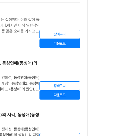
는 실정이다. 이와 같이
동
상황이다.하지만 아직 일반적인
 등 많은 오해를 가지고
동
장바구니
자들에게 따뜻한 마음과 관
다운로드
,
동성연애
(
동성
애)의
의 양의성,
동성연애
(
동성
애)
 개념1.
동성연애
2.
동성
애
장바구니
연애
... (
동성
애)의 원인1. 유
(
동성
애)의 인식1.
동성
애자
다운로드
애
)의 시각,
동성
애(
동성
의 정체성,
동성
애(
동성연애
)
동성연애
)의 성격1. 성 지향