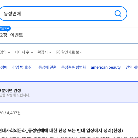
1 맞춤자료
요청
이벤트
영역
페이지 수
확장자
할인자료 보기
동성애
간염 병태생리
동성애 결혼
동성결혼 합법화
american beauty
간염 케
 3분이면 완성
초안을 작성해 드립니다.
20 / 4,437건
현대사회의문화_
동성연애
에 대한 찬성 또는 반대 입장에서 정리(찬성)