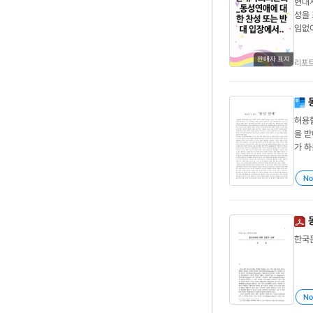
현대
성을 
임없
...
추구할
판매자 표지
리포
허용할
을 받아들여 
가 하
섹슈
갖춘
No
한국
No