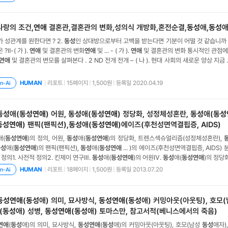
자를 어느 특정한 집단으로 국한시킨다는 것
사랑의 조건,
연애
결혼관,결혼관의 변화,성의식 개방화,혼전순결,
동성
애,
동성
애
 성관계를 원한다면 ? 2.
동성
인 상대방으로부터 고백을 받는다면 기분이 어떨 것 같습니까 
?Ⅱ-( 가 ).
연애
및 결혼관의 변화
연애
및 ... - ( 가 ).
연애
및 결혼관의 변화 통시적인 관점에
연애
및 결혼관의 변모를 살펴본다 . 2 ND 전개 전개 – ( 나 ). 현대 사회의 새로운 양상 지금 ... 결혼관과 더불어 그 
간에 따라 변모해왔습니다 ….. 그리고 … 과거 근대 현대 모든 것은 어른들의 뜻대로 started 
d its
|
리포트
|
15페이지
|
1,500원
|
등록일 2020.04.19
HUMAN
n-Ai
동성
애(
동성연애
) 어원,
동성
애(
동성연애
) 정당화, 성정체성혼란,
동성
애(
동성
동성연애
) 팬픽(팬픽션),
동성
애(
동성연애
)에이즈(후천성면역결핍증, AIDS)
애(
동성연애
)의 정의, 어원,
동성
애(
동성연애
)의 정당화, 트렌스섹슈얼리즘(성정체성혼란),
동성
애(
동성연애
)의 팬픽(팬픽션),
동성
애(
동성연애
... )의 에이즈(후천성면역결핍증, AIDS) 분
 정의1. 사전적 정의2. 킨제이 연구Ⅲ.
동성
애(
동성연애
)의 어원Ⅳ.
동성
애(
동성연애
)의 정당화Ⅴ
스섹슈얼리즘(성정체성혼란)Ⅵ.
동성
애(
동성연애
)의 성적 기호Ⅶ.
동성
애(
동성연애
)의 팬픽
|
리포트
|
18페이지
|
1,500원
|
등록일 2013.07.20
HUMAN
n-Ai
의 에이즈(후천성면역결핍증, AIDS
동성연애
(
동성
애) 의미, 묘사방식,
동성연애
(
동성
애) 커밍아웃(아웃팅), 호모
(
동성
애) 성병,
동성연애
(
동성
애) 토마스만, 참고서적(베니스에서의 죽음)
연애
(
동성
애)의 의미, 묘사방식,
동성연애
(
동성
애)의 커밍아웃(아웃팅), 호모(남성
동성
애자)