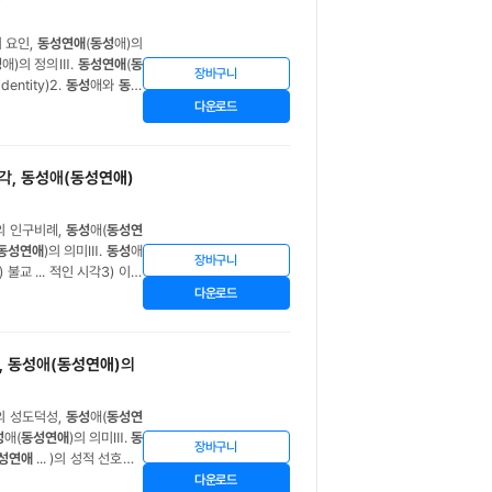
의 요인,
동성연애
(
동성
애)의
성
애)의 정의Ⅲ.
동성연애
(
동
장바구니
dentity)2.
동성
애와
동성
성
애3. 법적으로
동성
결혼을
다운로드
시각,
동성
애(
동성연애
)
의 인구비례,
동성
애(
동성연
동성연애
)의 의미Ⅲ.
동성
애
장바구니
불교 ... 적인 시각3) 이슬
 권리인식Ⅷ.
동성
애(
동성연
다운로드
,
동성
애(
동성연애
)의
의 성도덕성,
동성
애(
동성연
성
애(
동성연애
)의 의미Ⅲ.
동
장바구니
성연애
... )의 성적 선호Ⅶ.
에 대한 오해중의 하나는
동
다운로드