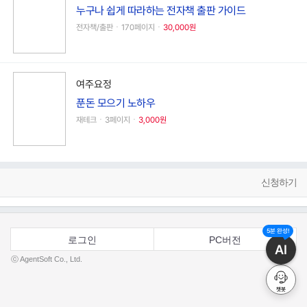
누구나 쉽게 따라하는 전자책 출판 가이드
전자책/출판ㆍ170페이지ㆍ
30,000원
여주요정
푼돈 모으기 노하우
재테크ㆍ3페이지ㆍ
3,000원
신청하기
5분 완성!
로그인
PC버전
AI
ⓒ AgentSoft Co., Ltd.
챗봇