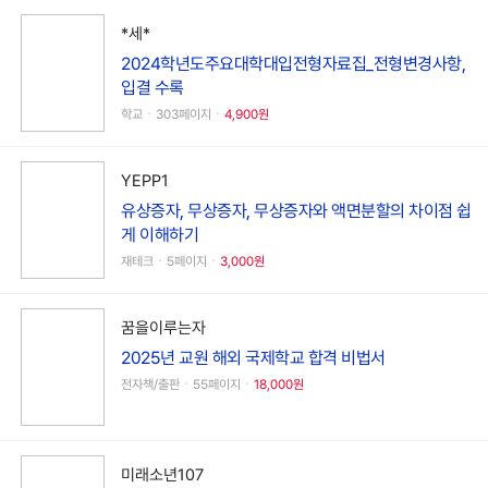
*세*
2024학년도주요대학대입전형자료집_전형변경사항,
입결 수록
학교ㆍ303페이지ㆍ
4,900원
YEPP1
유상증자, 무상증자, 무상증자와 액면분할의 차이점 쉽
게 이해하기
재테크ㆍ5페이지ㆍ
3,000원
꿈을이루는자
2025년 교원 해외 국제학교 합격 비법서
전자책/출판ㆍ55페이지ㆍ
18,000원
미래소년107