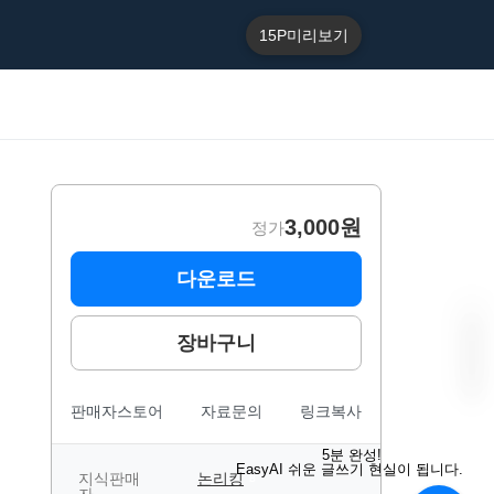
15P
미리보기
3,000원
정가
다운로드
장바구니
판매자스토어
자료문의
링크복사
“
E
5분 완성!
a
EasyAI 쉬운 글쓰기 현실이 됩니다.
s
지식판매
논리킹
B
y