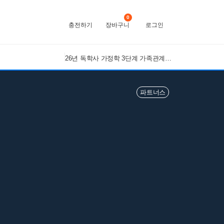
0
충전하기
장바구니
로그인
26년 독학사 가정학 3단계 가족관계 요약본(24,25년 시험 복기내용 추가)
파트너스