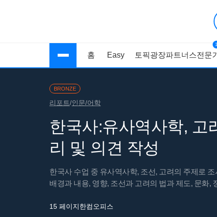
홈
Easy
토픽광장
파트너스
전문가
BRONZE
리포트
/
인문/어학
한국사:유사역사학, 고
리 및 의견 작성
한국사 수업 중 유사역사학, 조선, 고려의 주제로 
배경과 내용, 영향, 조선과 고려의 법과 제도, 문화
15 페이지
한컴오피스