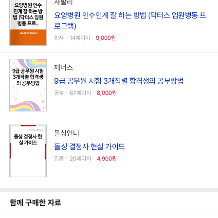
사할리
요양병원 인수인계 잘 하는 방법 (닥터스 입원병동 프
로그램)
회사ㆍ14페이지ㆍ
9,000원
제너스
9급 공무원 시험 3개직렬 합격생의 공부방법
공부ㆍ67페이지ㆍ
8,000원
돌싱언니
돌싱 결정사 현실 가이드
결혼ㆍ20페이지ㆍ
4,900원
함께 구매한 자료