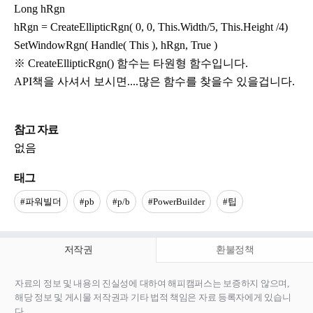
Long hRgn
hRgn = CreateEllipticRgn( 0, 0, This.Width/5, This.Height /4)
SetWindowRgn( Handle( This ), hRgn, True )
※ CreateEllipticRgn() 함수는 타원형 함수입니다.
API책을 사셔서 보시면....많은 함수를 찾을수 있을겁니다.
참고 자료
없음
태그
#파워빌더
#pb
#p/b
#PowerBuilder
#팁
저작권
환불정책
자료의 정보 및 내용의 진실성에 대하여 해피캠퍼스는 보증하지 않으며,
해당 정보 및 게시물 저작권과 기타 법적 책임은 자료 등록자에게 있습니
다.