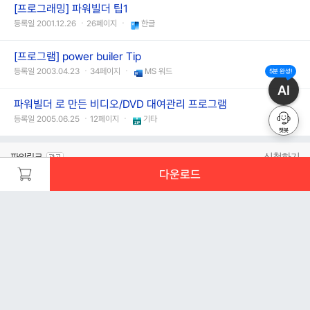
[프로그래밍] 파워빌더 팁1
등록일 2001.12.26 ㆍ26페이지 ㆍ
한글
[프로그램] power builer Tip
등록일 2003.04.23 ㆍ34페이지 ㆍ
MS 워드
5분 완성!
AI
파워빌더 로 만든 비디오/DVD 대여관리 프로그램
등록일 2005.06.25 ㆍ12페이지 ㆍ
기타
챗봇
신청하기
다운로드
문서 초안을 생성해주는 EasyAI
로그인
PC버전
ⓒ AgentSoft Co., Ltd.
안녕하세요 해피캠퍼스의 20년의 운영 노하우를 이용하여 당
신만의 초안을 만들어주는 EasyAI 입니다.
-
주제만 입력하면 AI가 방대한 정보를 재가공하여, 최적의 목
차와 내용을 자동으로 만들어 드립니다.