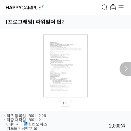
[프로그래밍] 파워빌더 팁2
1
/ 8
ㆍ
최초 등록일
2001.12.26
ㆍ
최종 저작일
2001.12
ㆍ
8페이지
/
한컴오피스
2,000원
ㆍ
리포트 > 공학/기술