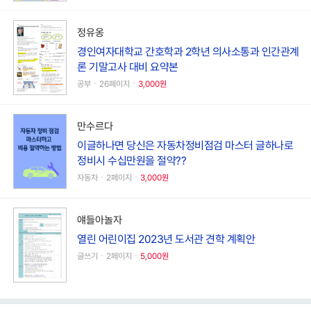
정유옹
경인여자대학교 간호학과 2학년 의사소통과 인간관계
론 기말고사 대비 요약본
공부ㆍ26페이지ㆍ
3,000원
만수르다
이글하나면 당신은 자동차정비점검 마스터 글하나로
정비시 수십만원을 절약??
자동차ㆍ2페이지ㆍ
3,000원
얘들아놀자
열린 어린이집 2023년 도서관 견학 계획안
글쓰기ㆍ2페이지ㆍ
5,000원