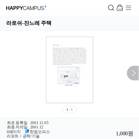
라로쉬-잔느레 주택
1
/ 8
ㆍ
최초 등록일
2001.12.05
ㆍ
최종 저작일
2001.12
ㆍ
8페이지
/
한컴오피스
1,000원
ㆍ
리포트 > 공학/기술