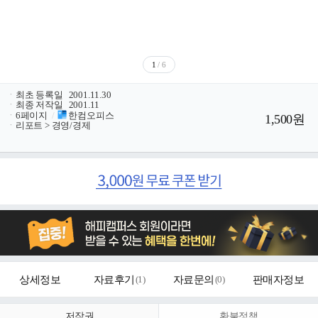
1
/ 6
ㆍ
최초 등록일
2001.11.30
ㆍ
최종 저작일
2001.11
ㆍ
6페이지
/
한컴오피스
1,500원
ㆍ
리포트 > 경영/경제
상세정보
자료후기
(
1
)
자료문의
(
0
)
판매자정보
저작권
환불정책