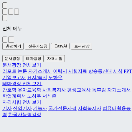
전체 메뉴
충전하기
전문가요청
EasyAI
토픽광장
문서광장
테마광장
자격시험
문서광장 전체보기
리포트
논문
자기소개서
이력서
시험자료
방송통신대
서식
PPT
기업보고서
표지/속지
노하우
테마광장 전체보기
간호학
유아교육학
사회복지사
평생교육사
독후감
자기소개서
학업계획서
노하우
서식존
자격시험 전체보기
기사
산업기사
기능사
국가전문자격
사회복지사
컴퓨터활용능
력
한국사능력검정