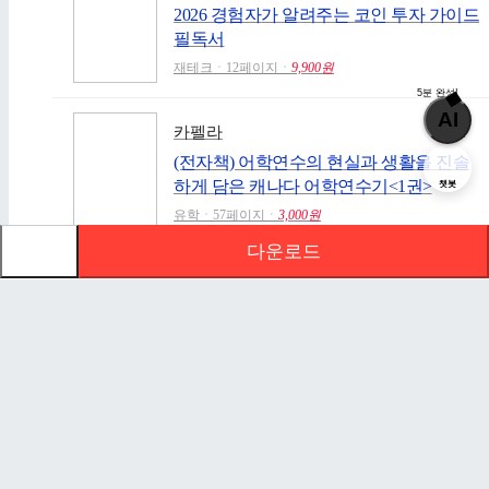
2026 경험자가 알려주는 코인 투자 가이드
필독서
재테크ㆍ12페이지ㆍ
9,900원
5분 완성!
AI
카펠라
(전자책) 어학연수의 현실과 생활을 진솔
하게 담은 캐나다 어학연수기<1권>
챗봇
유학ㆍ57페이지ㆍ
3,000원
다운로드
신청하기
문서 초안을 생성해주는 EasyAI
로그인
안녕하세요 해피캠퍼스의 20년의 운영 노하우를 이용
PC버전
하여 당신만의 초안을 만들어주는 EasyAI 입니다.
고객센터
-
주제만 입력하면 AI가 방대한 정보를 재가공하여, 최
ⓒ AgentSoft Co., Ltd.
적의 목차와 내용을 자동으로 만들어 드립니다.