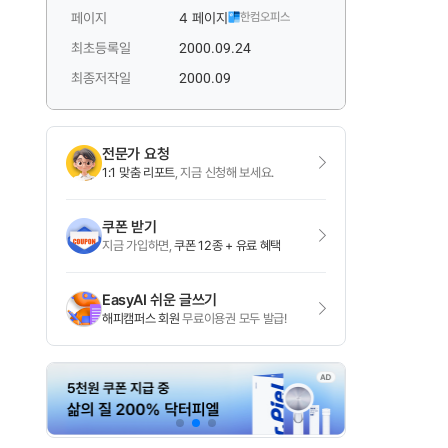
페이지
4 페이지
한컴오피스
최초등록일
2000.09.24
최종저작일
2000.09
전문가 요청
1:1 맞춤 리포트
, 지금 신청해 보세요.
쿠폰 받기
지금 가입하면,
쿠폰 12종 + 유료 혜택
EasyAI 쉬운 글쓰기
해피캠퍼스 회원
무료이용권 모두 발급!