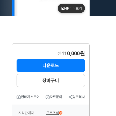
4P
미리보기
10,000원
정가
다운로드
장바구니
판매자스토어
자료문의
링크복사
지식판매자
구포조씨
B