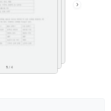
1
/
4