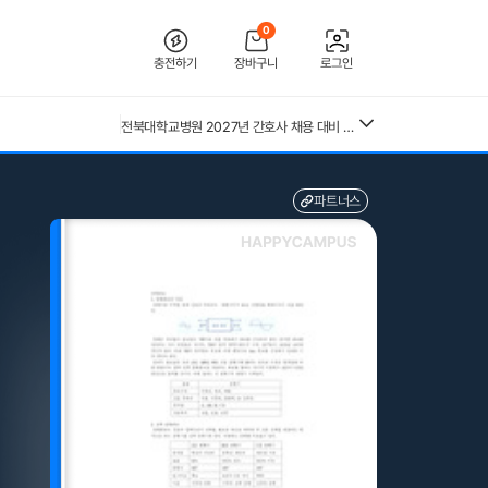
0
충전하기
장바구니
로그인
26년 독학사 가정학 3단계 가족관계 요약본(24,25년 시험 복기내용 추가)
[2026 합격인증O] 전북대학교병원 간호사 채용 대비 필기+면접 기출 정리
전북대학교병원 2027년 간호사 채용 대비 필기+면접 복원(합격인증 O)
26년 독학사 가정학 3단계 식생활과 건강 요약본 (24,25년 시험 복기내용 추가)
독학사 3단계 가정학 가족관계 기출모의고사 200제(객관식 150, 주관식 50문제)
(+합격인증O) SMAT 12시간 단기 암기 요약본 (모듈 A,B,C)
파트너스
중앙대 매경 합격 필기본 (매경테스트 독학 필수자료)
독학사 3단계 가정학 식생활과건강 기출모의고사 200제(객관식 150, 주관식 50문제)
근로복지공단 울산병원 간호사 상세한 면접후기 및 기출질문답변 병원정보 직무상식 80선
독학사 3단계 가족관계 기출