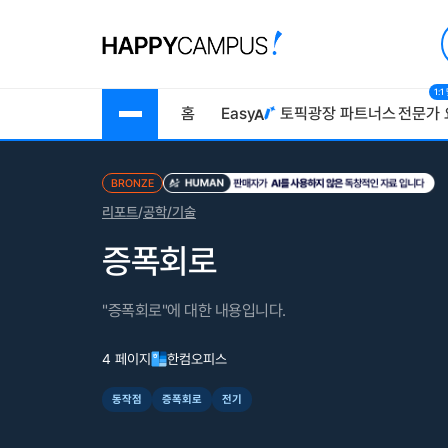
1:
홈
Easy
토픽광장
파트너스
전문가 
BRONZE
리포트
/
공학/기술
증폭회로
"증폭회로"에 대한 내용입니다.
4 페이지
한컴오피스
동작점
증폭회로
전기