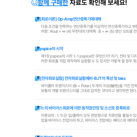
함께 구매한
자료도 확인해 보세요!
[회로이론] Op-Amp연산증폭기에대해
다음 조건을 만족하는 연산증폭기를 이상적인 연산증폭기라고 부른다. (1) 무한대의 전압이득 : Av = ∞ (2) 무한대의 입력저항 : Rin = ∞ (3) 
pspice의 시작
제1장 pspice의 시작 1-1 pspice란 무엇인가? 저기, 전자 및 디지털 회로 등을 설계할 경우에는 회로 특성을 평가할 수 있는 정확한 방법이 필수적이다. 이
러한 회로를 직접 제작하여 실험할 수 도 있지만 이렇게 할 경우 회로구성 및 특성 해석에 많은 시간과 계측장비 및 경비가 필요하기 때문에 실제로 회로를
제작하기 전에 컴퓨터를 이용하여..
[전자회로실험] 전자회로실험예비-BJT의 특성 및 bias
바이폴라 트랜지스터 (Bi + Polar) 두개의 극성(極性)을 가진 전하(전자와 정공)가 그 작용에 관여하는 트랜지스터. 바이폴라 트랜지스터는 원리적으로는
보통의 개별 트랜지스터를 그대로 집적한 것이라고 생각하면 된다. 에미터, 베이스, 콜렉터의 3개 부분이 서로 접촉하고 있는 형태로 되어있으며 에미터-베
이스, 베이스-콜렉터 간에 두 PN 접..
Tr.의 바이어스회로에 의한 동작점안정 및 소신호 증폭회로
이론요약 : 1. Tr.은 입/출력이 모두 한방향으로 직류만을 흘릴수
압을 바이어스 전압이라 하고, 바이어스 전압에는 베이스와 에미터간에 가 해지고 있는 직류전압인 것이다. 3. Tr.은 전압으로서의 동작
아니고 전류로서 동작하는..