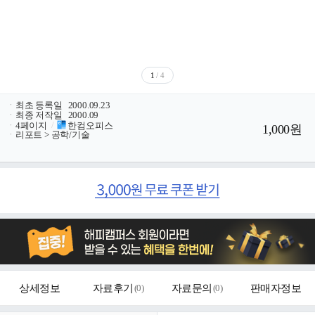
1
/ 4
ㆍ
최초 등록일
2000.09.23
ㆍ
최종 저작일
2000.09
ㆍ
4페이지
/
한컴오피스
1,000원
ㆍ
리포트 > 공학/기술
상세정보
자료후기
(
0
)
자료문의
(
0
)
판매자정보