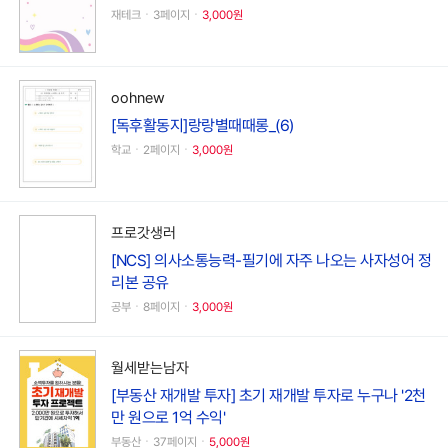
재테크ㆍ3페이지ㆍ
3,000원
oohnew
[독후활동지]랑랑별때때롱_(6)
학교ㆍ2페이지ㆍ
3,000원
프로갓생러
[NCS] 의사소통능력-필기에 자주 나오는 사자성어 정
리본 공유
공부ㆍ8페이지ㆍ
3,000원
월세받는남자
[부동산 재개발 투자] 초기 재개발 투자로 누구나 '2천
만 원으로 1억 수익'
부동산ㆍ37페이지ㆍ
5,000원