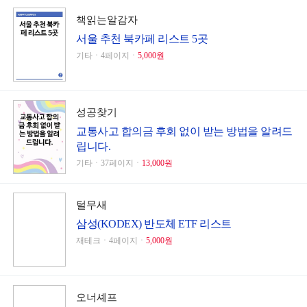
책읽는알감자
서울 추천 북카페 리스트 5곳
기타ㆍ4페이지ㆍ
5,000원
성공찾기
교통사고 합의금 후회 없이 받는 방법을 알려드
립니다.
기타ㆍ37페이지ㆍ
13,000원
털무새
삼성(KODEX) 반도체 ETF 리스트
재테크ㆍ4페이지ㆍ
5,000원
오너셰프