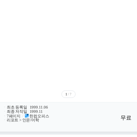
1
/ 7
ㆍ
최초 등록일
1999.11.06
ㆍ
최종 저작일
1999.11
ㆍ
7페이지
/
한컴오피스
무료
ㆍ
리포트 > 인문/어학