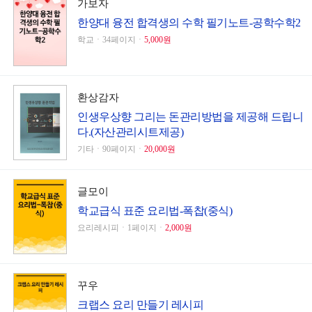
가보자
한양대 융전 합격생의 수학 필기노트-공학수학2
학교ㆍ34페이지ㆍ
5,000원
환상감자
인생우상향 그리는 돈관리방법을 제공해 드립니
다.(자산관리시트제공)
기타ㆍ90페이지ㆍ
20,000원
글모이
학교급식 표준 요리법-폭찹(중식)
요리레시피ㆍ1페이지ㆍ
2,000원
꾸우
크랩스 요리 만들기 레시피