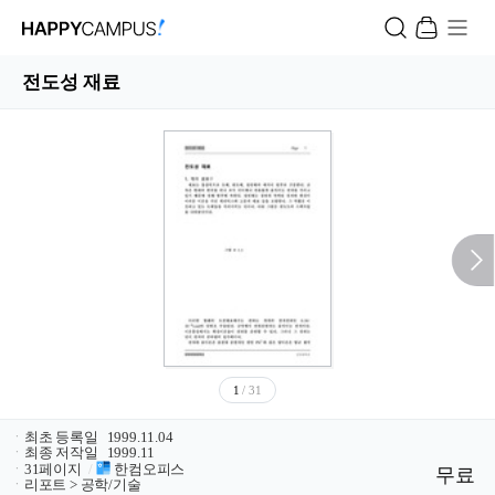
전도성 재료
1
/ 31
ㆍ
최초 등록일
1999.11.04
ㆍ
최종 저작일
1999.11
ㆍ
31페이지
/
한컴오피스
무료
ㆍ
리포트 > 공학/기술