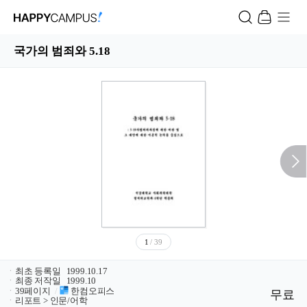
국가의 범죄와 5.18
1
/ 39
ㆍ
최초 등록일
1999.10.17
ㆍ
최종 저작일
1999.10
ㆍ
39페이지
/
한컴오피스
무료
ㆍ
리포트 > 인문/어학