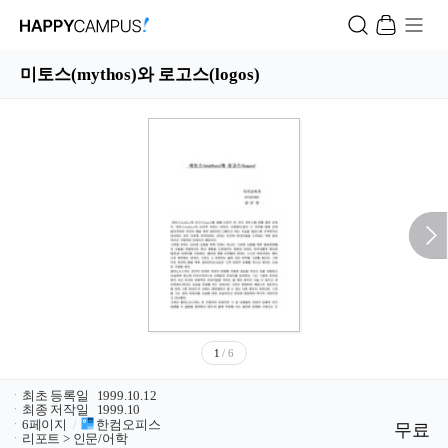
미토스(mythos)와 로고스(logos)
1
/ 6
ㆍ
최초 등록일
1999.10.12
ㆍ
최종 저작일
1999.10
ㆍ
6페이지
/
한컴오피스
무료
ㆍ
리포트 > 인문/어학