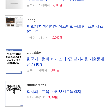
글쓰기ㆍ23페이지ㆍ
7,900원
loong
제일기획 아이디어 페스티벌 공모전_ 스케쳐스_
PT보드
마케팅ㆍ1페이지ㆍ
10,000원
clytiahiro
한국커피협회) 바리스타 2급 필기시험 기출문제
정리(107)
공부ㆍ18페이지ㆍ
3,000원
summerhan1
회사의무교육_안전보건교육일지
회사ㆍ4페이지ㆍ
3,000원