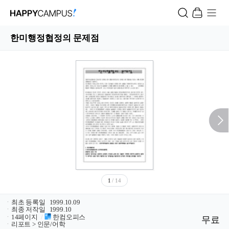
한미행정협정의 문제점
1
/ 14
ㆍ
최초 등록일
1999.10.09
ㆍ
최종 저작일
1999.10
ㆍ
14페이지
/
한컴오피스
무료
ㆍ
리포트 > 인문/어학