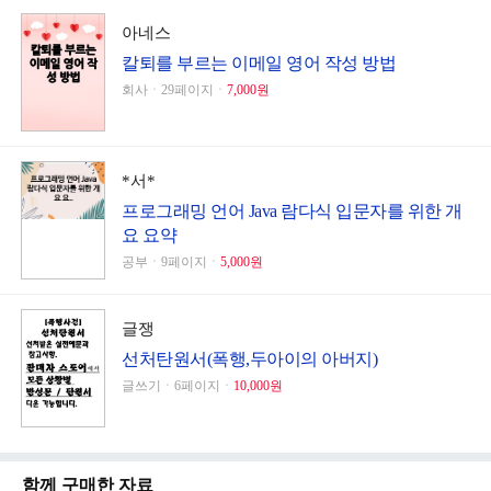
아네스
칼퇴를 부르는 이메일 영어 작성 방법
회사ㆍ29페이지ㆍ
7,000원
*서*
프로그래밍 언어 Java 람다식 입문자를 위한 개
요 요약
공부ㆍ9페이지ㆍ
5,000원
글쟁
선처탄원서(폭행,두아이의 아버지)
글쓰기ㆍ6페이지ㆍ
10,000원
함께 구매한 자료