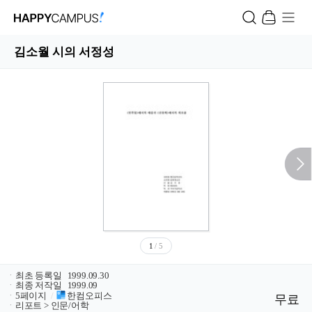
김소월 시의 서정성
1
/ 5
ㆍ
최초 등록일
1999.09.30
ㆍ
최종 저작일
1999.09
ㆍ
5페이지
/
한컴오피스
무료
ㆍ
리포트 > 인문/어학