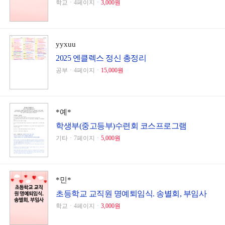
학교ㆍ4페이지ㆍ
3,000원
yyxuu
2025 엔클렉스 정신 총정리
공부ㆍ4페이지ㆍ
15,000원
*예*
학생부(중고등부)수련회 코스프로그램
기타ㆍ7페이지ㆍ
5,000원
*민*
초등학교 교직원 명예퇴임식. 송별회, 부임사
학교ㆍ4페이지ㆍ
3,000원