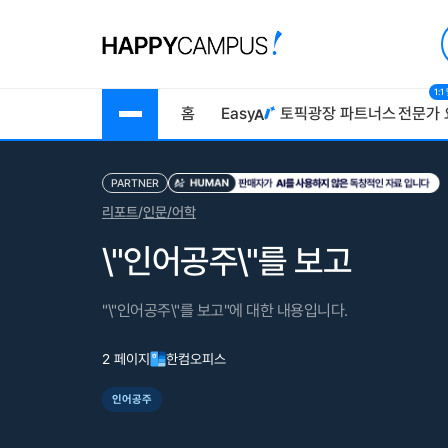
1:
홈
Easy
토픽광장
파트너스
전문가 
PARTNER
리포트
/
인문/어학
\"인어공주\"를 보고
"\"인어공주\"를 보고"에 대한 내용입니다.
2 페이지
한컴오피스
인어공주