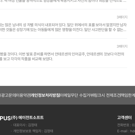
. 즉 여성 인물을 궁극적으로 남성들에게 복종시키고 자신의 힘이나 희망을 전적으로 지
3페이지
는 많은 남녀의 성 차별 의식이 내포되어 있다. 일단 위에서의 표를 보아서 알겠지만 남자
러한 것들은 성장기에 있는 아동들에게 많은 영향을 미친다. 일단 사고판단을 할 수 없는
3페이지
봤을 것이다. 이번 발표 준비를 하면서 안데르센의 인어공주, 안데르센의 것보다 이전의
 보고 각각의 작품을 비교해 보았다.
휴광고문의
이용약관
개인정보처리방침
이메일무단 수집거부
링크시 전제조건
책임한계
PUS
(주) 에이전트소프트
고객센터
대표이사 : 김정태
전화번호 : 02
개인정보보호 책임자 : 김정태
E-mail :
hd