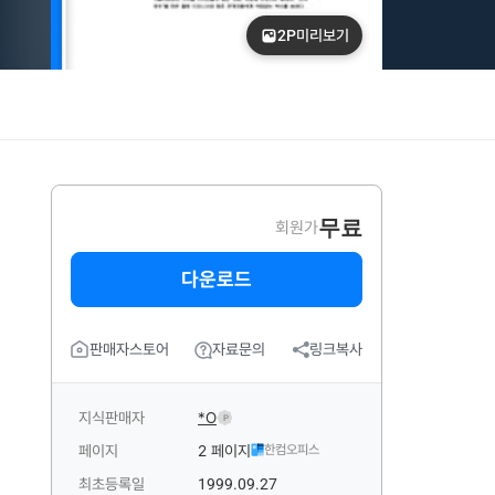
2P
미리보기
무료
회원가
다운로드
판매자스토어
자료문의
링크복사
지식판매자
*O
P
페이지
2 페이지
한컴오피스
최초등록일
1999.09.27