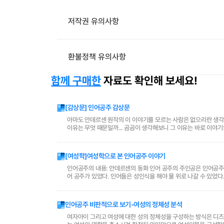
저작권 유의사항
환불정책 유의사항
함께 구매한
자료도 확인해 보세요!
[감상문] 인어공주 감상문
아마도 안데르센 원작의 이 이야기를 모르는 사람은 없으리란 생각이 
이유는 무엇 때문일까... 곰곰이 생각해보니 그 이유는 바로 이야기의 마지막 결말에서, 왕자를 사랑하는 인어공주가 죽음을 맞게 되어 바닷가의 물거품으로
된다는 슬픈 결말이 내 가슴 속에 아직도 남..
[여성학]여성학으로 본 인어공주 이야기
인어공주의 내용: 안데르센의 동화 인어 공주의 주인공은 인어공주이
어 공주가 있었다. 인어들은 성인식을 해야 물 위로 나갈 수 있었다
처음 나온 순간 인어 공주는 배위에서 근사한 파티..
인어공주 비판적으로 보기-여성의 정체성 분석
여자아이 그리고 여성에 대한 성의 정체성을 구성하는 방식은 디즈