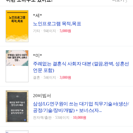
*세*
노인프로그램 목적,목표
기타ㆍ9페이지ㆍ
5,000원
*미*
주례없는 결혼식 사회자 대본 (깔끔,완벽, 성혼선
언문 포함)
결혼ㆍ5페이지ㆍ
3,000원
20비빔서
삼성/LG연구원이 쓰는 대기업 직무기술서(생산/
공정/기술/장비/개발) + 보너스(자...
전자책/출판ㆍ53페이지ㆍ
10,000원