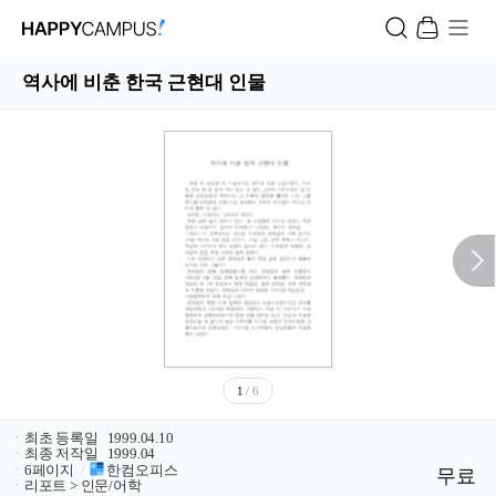
역사에 비춘 한국 근현대 인물
1
/ 6
ㆍ
최초 등록일
1999.04.10
ㆍ
최종 저작일
1999.04
ㆍ
6페이지
/
한컴오피스
무료
ㆍ
리포트 > 인문/어학