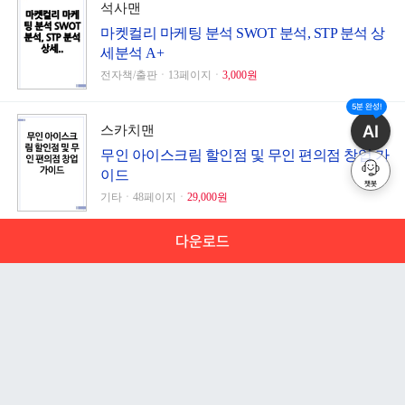
석사맨
마켓컬리 마케팅 분석 SWOT 분석, STP 분석 상
세분석 A+
전자책/출판ㆍ13페이지ㆍ
3,000원
5분 완성!
AI
스카치맨
무인 아이스크림 할인점 및 무인 편의점 창업 가
이드
챗봇
기타ㆍ48페이지ㆍ
29,000원
다운로드
함께 구매한 자료
문서 초안을 생성해주는 EasyAI
인류의 진화과정
등록일 1999.10.16 ㆍ2페이지 ㆍ
한글
안녕하세요 해피캠퍼스의 20년의 운영 노하우를 이용하여 당
사회체육으로써 배드민턴의 역할과 가치
신만의 초안을 만들어주는 EasyAI 입니다.
등록일 1999.10.12 ㆍ7페이지 ㆍ
한글
-
주제만 입력하면 AI가 방대한 정보를 재가공하여, 최적의 목