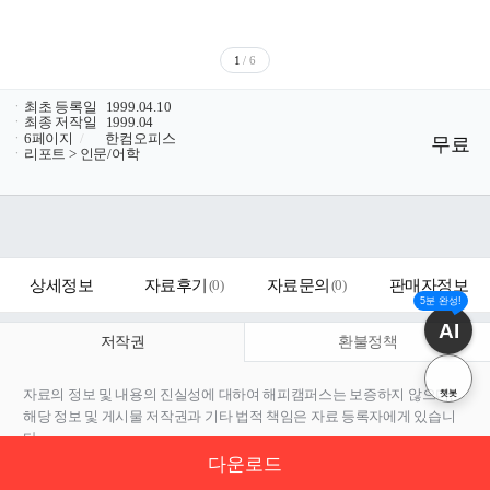
1
/ 6
ㆍ
최초 등록일
1999.04.10
ㆍ
최종 저작일
1999.04
ㆍ
6페이지
/
한컴오피스
무료
ㆍ
리포트 > 인문/어학
상세정보
자료후기
(
0
)
자료문의
(
0
)
판매자정보
5분 완성!
AI
저작권
환불정책
자료의 정보 및 내용의 진실성에 대하여 해피캠퍼스는 보증하지 않으며,
챗봇
해당 정보 및 게시물 저작권과 기타 법적 책임은 자료 등록자에게 있습니
다.
자료 및 게시물 내용의 불법적 이용, 무단 전재∙배포는 금지되어 있습니다.
다운로드
저작권침해, 명예훼손 등 분쟁 요소 발견 시 고객센터의
저작권침해 신고