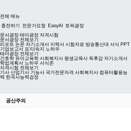
전체 메뉴
충전하기
전문가요청
EasyAI
토픽광장
문서광장
테마광장
자격시험
문서광장 전체보기
리포트
논문
자기소개서
이력서
시험자료
방송통신대
서식
PPT
기업보고서
표지/속지
노하우
테마광장 전체보기
간호학
유아교육학
사회복지사
평생교육사
독후감
자기소개서
학업계획서
노하우
서식존
자격시험 전체보기
기사
산업기사
기능사
국가전문자격
사회복지사
컴퓨터활용능
력
한국사능력검정
공산주의