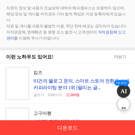
자료의 정보 및 내용의 진실성에 대하여 해피캠퍼스는 보증하지 않으며,
해당 정보 및 게시물 저작권과 기타 법적 책임은 자료 등록자에게 있습니
다.
자료 및 게시물 내용의 불법적 이용, 무단 전재∙배포는 금지되어 있습니다.
저작권침해, 명예훼손 등 분쟁 요소 발견 시 고객센터의
저작권침해 신고
센터
를 이용해 주시기 바랍니다.
이런 노하우도 있어요!
더보기
킴즈
93건의 블로그 문의, 스마트 스토어 전환율 16배,
5분 완성!
카피라이팅 분야 1위 [팔리는 글...
AI
글쓰기ㆍ83페이지ㆍ
22,000원
챗봇
고구마뿡
4박 5일 런던 여행 계획
다운로드
기타ㆍ4페이지ㆍ
3,000원