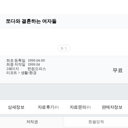
쪼다와 결혼하는 여자들
1
/ 2
ㆍ
최초 등록일
1999.04.09
ㆍ
최종 저작일
1999.04
ㆍ
2페이지
/
한컴오피스
무료
ㆍ
리포트 > 생활/환경
상세정보
자료후기
(
0
)
자료문의
(
0
)
판매자정보
저작권
환불정책